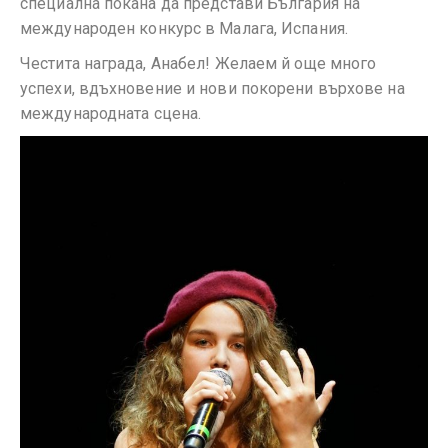
специална покана да представи България на
международен конкурс в Малага, Испания.
Честита награда, Анабел! Желаем й още много
успехи, вдъхновение и нови покорени върхове на
международната сцена.