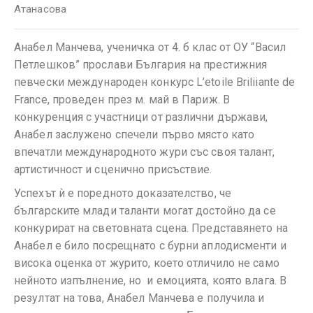
Атанасова
Анабел Манчева, ученичка от 4. б клас от ОУ “Васил
Петлешков” прослави България на престижния
певчески международен конкурс L’etoile Briliiante de
France, проведен през м. май в Париж. В
конкуренция с участници от различни държави,
Анабел заслужено спечели първо място като
впечатли международното жури със своя талант,
артистичност и сценично присъствие.
Успехът ѝ е поредното доказателство, че
българските млади таланти могат достойно да се
конкурират на световната сцена. Представянето на
Анабел е било посрещнато с бурни аплодисменти и
висока оценка от журито, което отличило не само
нейното изпълнение, но и емоцията, която влага. В
резултат на това, Анабел Манчева е получила и