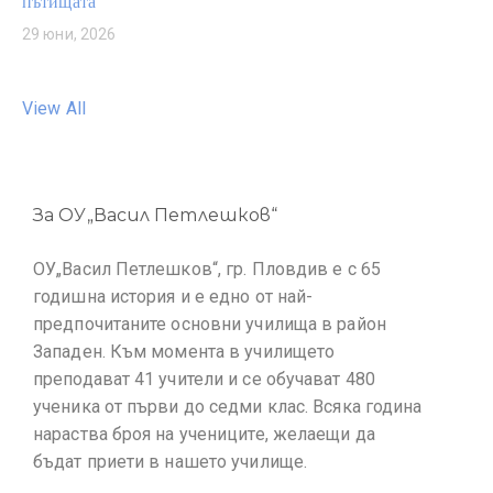
пътищата
29 юни, 2026
View All
За ОУ„Васил Петлешков“
ОУ„Васил Петлешков“, гр. Пловдив е с 65
годишна история и е едно от най-
предпочитаните основни училища в район
Западен. Към момента в училището
преподават 41 учители и се обучават 480
ученика от първи до седми клас. Всяка година
нараства броя на учениците, желаещи да
бъдат приети в нашето училище.