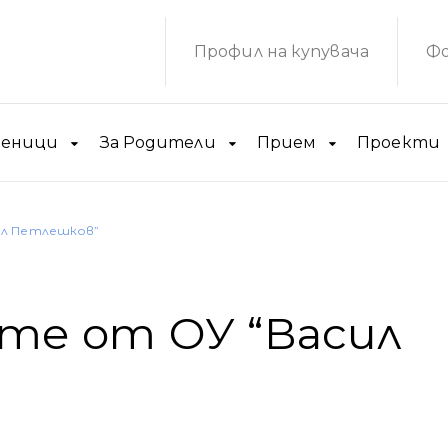
Профил на купувача
Фо
ченици
За Родители
Прием
Проекти
ил Петлешков”
ите от ОУ “Васил