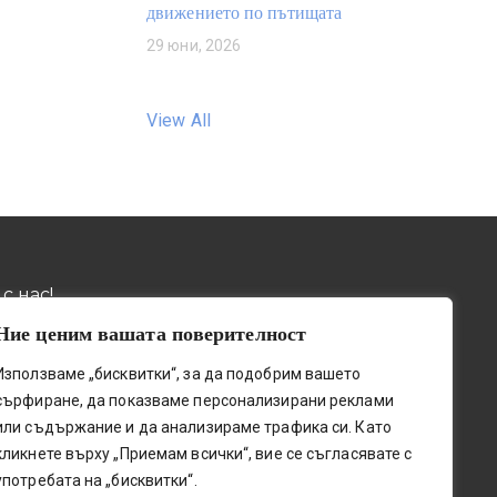
движението по пътищата
29 юни, 2026
View All
с нас!
Ние ценим вашата поверителност
032 / 643 673
ив, пощ. код 4001, бул.
Използваме „бисквитки“, за да подобрим вашето
о шосе" № 131
0884 / 787772
сърфиране, да показваме персонализирани реклами
upetleshkov.org
или съдържание и да анализираме трафика си. Като
0341@edu.mon.bg
кликнете върху „Приемам всички“, вие се съгласявате с
употребата на „бисквитки“.