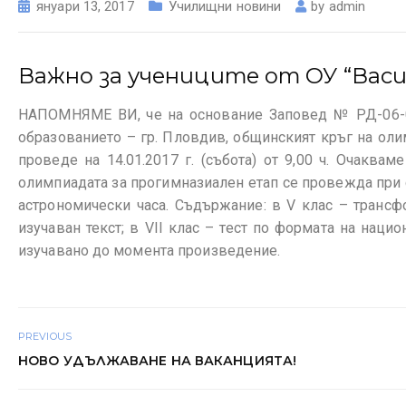
януари 13, 2017
Училищни новини
by
admin
Важно за учениците от ОУ “Вас
НАПОМНЯМЕ ВИ, че на основание Заповед № РД-06-0-6
образованието – гр. Пловдив, общинският кръг на оли
проведе на 14.01.2017 г. (събота) от 9,00 ч. Очаква
олимпиадата за прогимназиален етап се провежда при сл
астрономически часа. Съдържание: в V клас – трансфо
изучаван текст; в VII клас – тест по формата на на
изучавано до момента произведение.
PREVIOUS
НОВО УДЪЛЖАВАНЕ НА ВАКАНЦИЯТА!