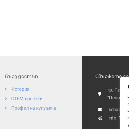
Бърз достъп
Свържете се 
История
гр. Пловд
"Пещерск
СТЕМ проекти
Профил на купувача
school@o
info-169