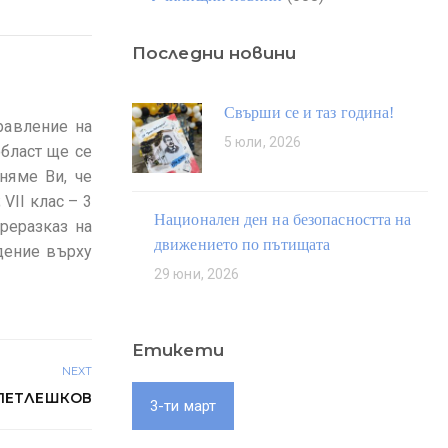
Последни новини
Свърши се и таз година!
равление на
5 юли, 2026
област ще се
мняме Ви, че
VII клас – 3
Национален ден на безопасността на
преразказ на
движението по пътищата
дение върху
29 юни, 2026
Етикети
NEXT
 ПЕТЛЕШКОВ
3-ти март