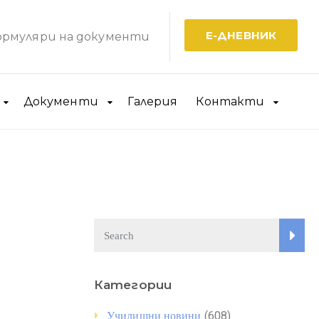
Е-ДНЕВНИК
рмуляри на документи
Документи
Галерия
Контакти
Категории
(608)
Училищни новини