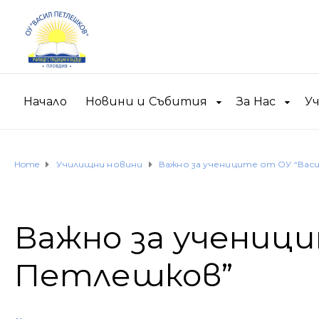
Начало
Новини и Събития
За Нас
У
Home
Училищни новини
Важно за учениците от ОУ “Вас
Важно за учениц
Петлешков”