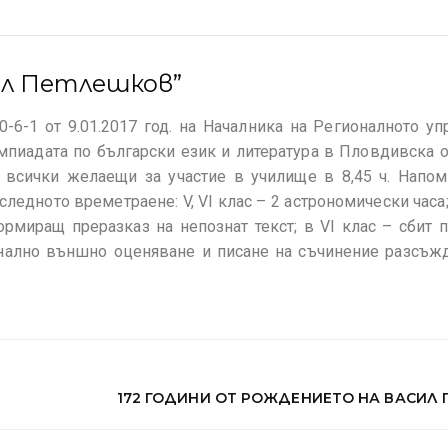
ил Петлешков”
-1 от 9.01.2017 год. на Началника на Регионалното уп
мпиадата по български език и литература в Пловдивска 
ме всички желаещи за участие в училище в 8,45 ч. Напо
едното времетраене: V, VI клас – 2 астрономически часа; 
рмиращ преразказ на непознат текст; в VI клас – сбит 
ционално външно оценяване и писане на съчинение разсъж
172 ГОДИНИ ОТ РОЖДЕНИЕТО НА ВАСИЛ