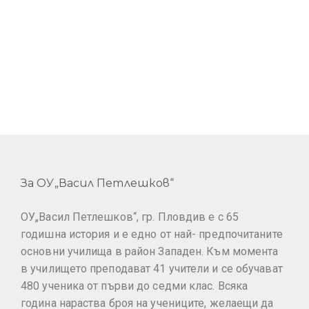
За ОУ„Васил Петлешков“
ОУ„Васил Петлешков“, гр. Пловдив е с 65
годишна история и е едно от най- предпочитаните
основни училища в район Западен. Към момента
в училището преподават 41 учители и се обучават
480 ученика от първи до седми клас. Всяка
година нараства броя на учениците, желаещи да