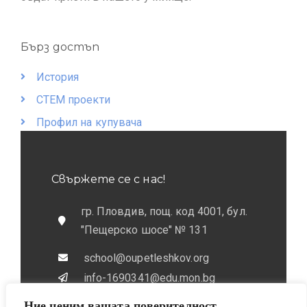
Бърз достъп
История
СТЕМ проекти
Профил на купувача
Свържете се с нас!
гр. Пловдив, пощ. код 4001, бул.
"Пещерско шосе" № 131
school@oupetleshkov.org
info-1690341@edu.mon.bg
Ние ценим вашата поверителност