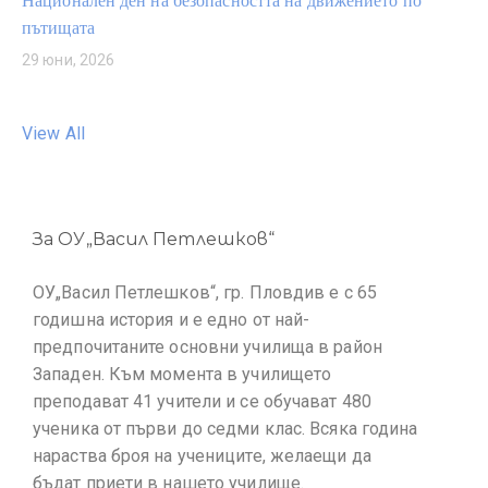
Национален ден на безопасността на движението по
пътищата
29 юни, 2026
View All
За ОУ„Васил Петлешков“
ОУ„Васил Петлешков“, гр. Пловдив е с 65
годишна история и е едно от най-
предпочитаните основни училища в район
Западен. Към момента в училището
преподават 41 учители и се обучават 480
ученика от първи до седми клас. Всяка година
нараства броя на учениците, желаещи да
бъдат приети в нашето училище.