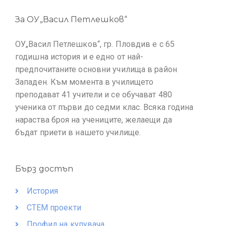
За ОУ„Васил Петлешков“
ОУ„Васил Петлешков“, гр. Пловдив е с 65
годишна история и е едно от най-
предпочитаните основни училища в район
Западен. Към момента в училището
преподават 41 учители и се обучават 480
ученика от първи до седми клас. Всяка година
нараства броя на учениците, желаещи да
бъдат приети в нашето училище.
Бърз достъп
История
СТЕМ проекти
Профил на купувача