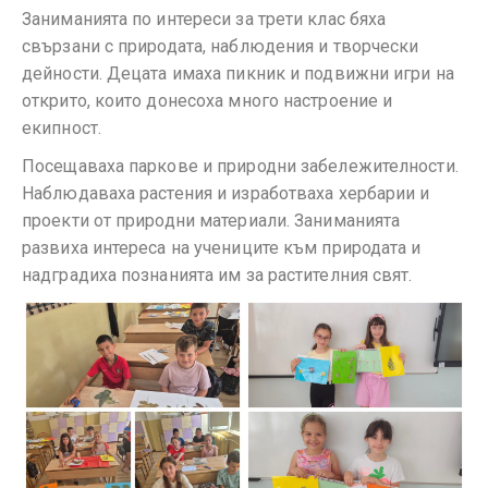
Заниманията по интереси за трети клас бяха
свързани с природата, наблюдения и творчески
дейности. Децата имаха пикник и подвижни игри на
открито, които донесоха много настроение и
екипност.
Посещаваха паркове и природни забележителности.
Наблюдаваха растения и изработваха хербарии и
проекти от природни материали. Заниманията
развиха интереса на учениците към природата и
надградиха познанията им за растителния свят.