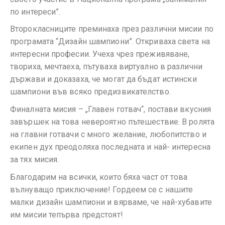
по интереси”.
Второкласниците преминаха през различни мисии по
програмата “Дизайн шампиони”. Откриваха света на
интересни професии. Учеха чрез преживяване,
твориха, мечтаеха, пътуваха виртуално в различни
държави и доказаха, че могат да бъдат истински
шампиони във всяко предизвикателство.
Финалната мисия – „Главен готвач“, постави вкусния
завършек на това невероятно пътешествие. В ролята
на главни готвачи с много желание, любопитство и
екипен дух преодоляха последната и най- интересна
за тях мисия.
Благодарим на всички, които бяха част от това
вълнуващо приключение! Гордеем се с нашите
малки дизайн шампиони и вярваме, че най-хубавите
им мисии тепърва предстоят!