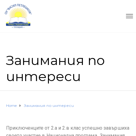
Занимания по
интереси
Home
Занимания по интереси
Приключенците от 2.а и 2.в клас успешно завършиха
своето участие в Национална програма „Занимания