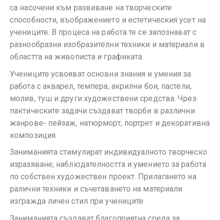
са насочени към развиване на творческите
способности, въображението и естетическия усет на
учениците. В процеса на работа те се запознават с
разнообразни изобразителни техники и материали в
областта на живописта и графиката.
Учениците усвояват основни знания и умения за
работа с акварел, темпера, акрилни бои, пастели,
молив, туш и други художествени средства. Чрез
пактическите задачи създават творби в различни
жанрове- пейзаж, натюрморт, портрет и декоративна
композиция.
Заниманията стимулират индивидуалното творческо
изразяване, наблюдателността и умението за работа
по собствен художествен проект. Прилагането на
ралични техники и съчетаването на материали
изгражда личен стил при учениците.
Заниманията създават благоприятна среда за