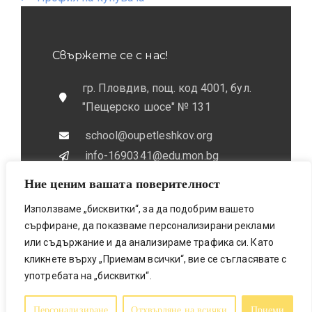
Свържете се с нас!
гр. Пловдив, пощ. код 4001, бул.
"Пещерско шосе" № 131
school@oupetleshkov.org
info-1690341@edu.mon.bg
Ние ценим вашата поверителност
032 / 643 673
0884 / 787772
Използваме „бисквитки“, за да подобрим вашето
сърфиране, да показваме персонализирани реклами
или съдържание и да анализираме трафика си. Като
кликнете върху „Приемам всички“, вие се съгласявате с
употребата на „бисквитки“.
Bionicfox LTD- Designed & Made
© 2025 All Rights Reserved
Персонализиране
Отхвърляне на всички
Приеми