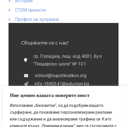
История
СТЕМ проекти
Профил на купувача
Свържете се с нас!
гр. Пловдив, пощ. код 4001, бул.
"Пещерско шосе" № 131
school@oupetleshkov.org
info-1690341@edu.mon.bg
Ние ценим вашата поверителност
032 / 643 673
0884 / 787772
Използваме „бисквитки“, за да подобрим вашето
сърфиране, да показваме персонализирани реклами
или съдържание и да анализираме трафика си. Като
кликнете върху „Приемам всички“, вие се съгласявате с