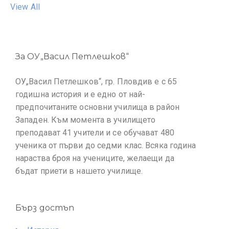
View All
За ОУ„Васил Петлешков“
ОУ„Васил Петлешков“, гр. Пловдив е с 65
годишна история и е едно от най-
предпочитаните основни училища в район
Западен. Към момента в училището
преподават 41 учители и се обучават 480
ученика от първи до седми клас. Всяка година
нараства броя на учениците, желаещи да
бъдат приети в нашето училище.
Бърз достъп