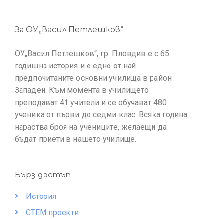
За ОУ„Васил Петлешков“
ОУ„Васил Петлешков“, гр. Пловдив е с 65
годишна история и е едно от най-
предпочитаните основни училища в район
Западен. Към момента в училището
преподават 41 учители и се обучават 480
ученика от първи до седми клас. Всяка година
нараства броя на учениците, желаещи да
бъдат приети в нашето училище.
Бърз достъп
История
СТЕМ проекти