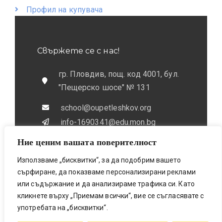
Профил на купувача
Свържете се с нас!
гр. Пловдив, пощ. код 4001, бул.
"Пещерско шосе" № 131
school@oupetleshkov.org
info-1690341@edu.mon.bg
Ние ценим вашата поверителност
032 / 643 673
0884 / 787772
Използваме „бисквитки“, за да подобрим вашето
сърфиране, да показваме персонализирани реклами
или съдържание и да анализираме трафика си. Като
кликнете върху „Приемам всички“, вие се съгласявате с
употребата на „бисквитки“.
Bionicfox LTD- Designed & Made