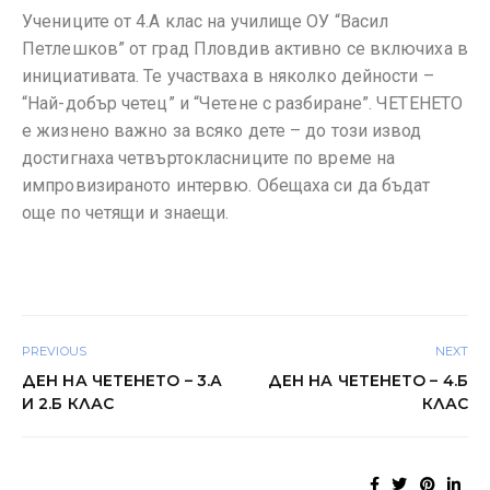
Учениците от 4.А клас на училище ОУ “Васил
Петлешков” от град Пловдив активно се включиха в
инициативата. Те участваха в няколко дейности –
“Най-добър четец” и “Четене с разбиране”. ЧЕТЕНЕТО
е жизнено важно за всяко дете – до този извод
достигнаха четвъртокласниците по време на
импровизираното интервю. Обещаха си да бъдат
още по четящи и знаещи.
PREVIOUS
NEXT
ДЕН НА ЧЕТЕНЕТО – 3.А
ДЕН НА ЧЕТЕНЕТО – 4.Б
И 2.Б КЛАС
КЛАС