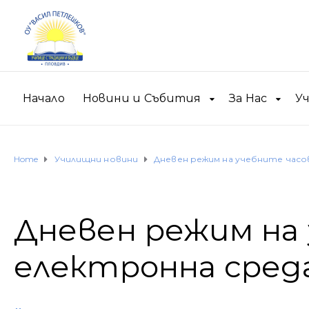
Начало
Новини и Събития
За Нас
У
Home
Училищни новини
Дневен режим на учебните часо
Дневен режим на 
електронна сред