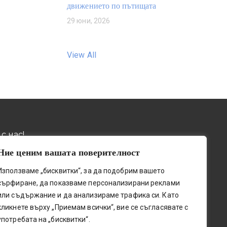
движението по пътищата
29 юни, 2026
View All
с нас!
Ние ценим вашата поверителност
032 / 643 673
ив, пощ. код 4001, бул.
Използваме „бисквитки“, за да подобрим вашето
о шосе" № 131
0884 / 787772
сърфиране, да показваме персонализирани реклами
upetleshkov.org
или съдържание и да анализираме трафика си. Като
0341@edu.mon.bg
кликнете върху „Приемам всички“, вие се съгласявате с
употребата на „бисквитки“.