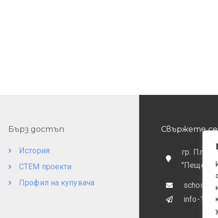
Бърз достъп
Свържете се 
История
гр. Пловд
"Пещерск
СТЕМ проекти
Профил на купувача
school@o
info-169