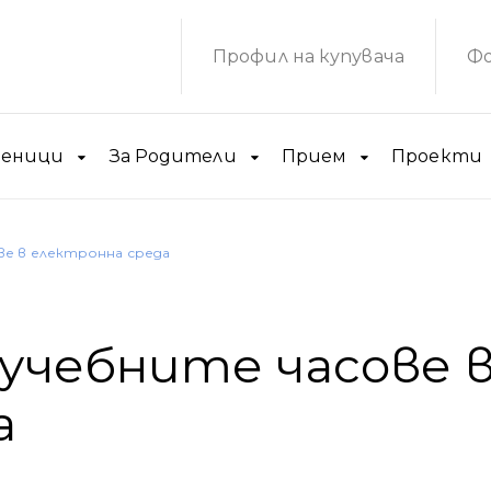
Профил на купувача
Фо
ченици
За Родители
Прием
Проекти
ве в електронна среда
учебните часове 
а