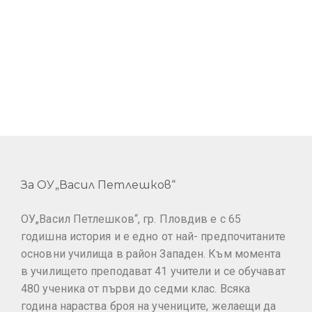
За ОУ„Васил Петлешков“
ОУ„Васил Петлешков“, гр. Пловдив е с 65
годишна история и е едно от най- предпочитаните
основни училища в район Западен. Към момента
в училището преподават 41 учители и се обучават
480 ученика от първи до седми клас. Всяка
година нараства броя на учениците, желаещи да