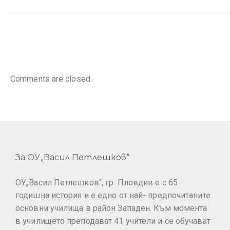
Comments are closed.
За ОУ„Васил Петлешков“
ОУ„Васил Петлешков“, гр. Пловдив е с 65
годишна история и е едно от най- предпочитаните
основни училища в район Западен. Към момента
в училището преподават 41 учители и се обучават