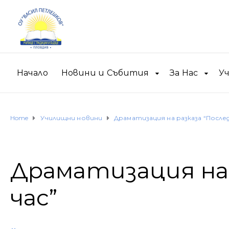
Начало
Новини и Събития
За Нас
У
Home
Училищни новини
Драматизация на разказа “Послед
Драматизация на 
час”