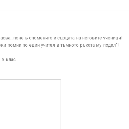
угасва…поне в спомените и сърцата на неговите ученици!
еки помни по един учител в тъмното ръката му подал”!
 в клас