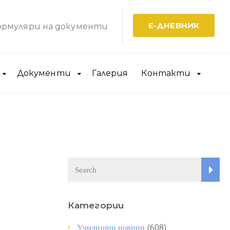
Е-ДНЕВНИК
рмуляри на документи
Документи
Галерия
Контакти
Категории
(608)
Училищни новини