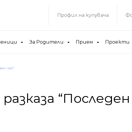
Профил на купувача
Фо
ченици
За Родители
Прием
Проекти
ен час”
разказа “Последен