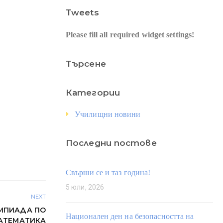
Tweets
Please fill all required widget settings!
Търсене
Категории
Училищни новини
Последни постове
Свърши се и таз година!
5 юли, 2026
NEXT
МПИАДА ПО
Национален ден на безопасността на
АТЕМАТИКА