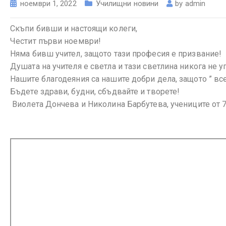
ноември 1, 2022
Училищни новини
by
admin
Скъпи бивши и настоящи колеги,
Честит първи ноември!
Няма бивш учител, защото тази професия е призвание!
Душата на учителя е светла и тази светлина никога не 
Нашите благодеяния са нашите добри дела, защото ” вс
Бъдете здрави, будни, сбъдвайте и творете!
Виолета Дончева и Николина Барбутева, учениците от 7