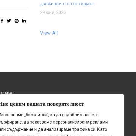
движението по пътищата
29 юни, 2026
View All
с нас!
Ние ценим вашата поверителност
032 / 643 673
ив, пощ. код 4001, бул.
Използваме „бисквитки“, за да подобрим вашето
о шосе" № 131
0884 / 787772
сърфиране, да показваме персонализирани реклами
upetleshkov.org
или съдържание и да анализираме трафика си. Като