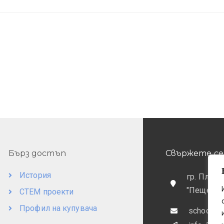
Бърз достъп
Свържете се 
История
гр. Пловд
"Пещерск
СТЕМ проекти
Профил на купувача
school@o