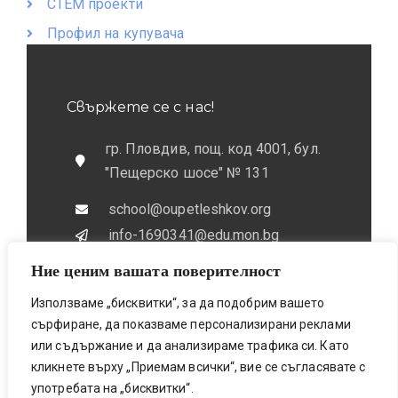
СТЕМ проекти
Профил на купувача
Свържете се с нас!
гр. Пловдив, пощ. код 4001, бул.
"Пещерско шосе" № 131
school@oupetleshkov.org
info-1690341@edu.mon.bg
Ние ценим вашата поверителност
032 / 643 673
0884 / 787772
Използваме „бисквитки“, за да подобрим вашето
сърфиране, да показваме персонализирани реклами
или съдържание и да анализираме трафика си. Като
кликнете върху „Приемам всички“, вие се съгласявате с
употребата на „бисквитки“.