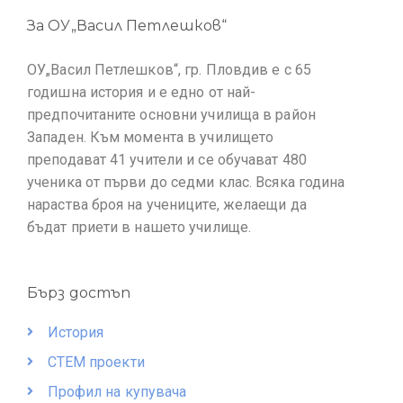
За ОУ„Васил Петлешков“
ОУ„Васил Петлешков“, гр. Пловдив е с 65
годишна история и е едно от най-
предпочитаните основни училища в район
Западен. Към момента в училището
преподават 41 учители и се обучават 480
ученика от първи до седми клас. Всяка година
нараства броя на учениците, желаещи да
бъдат приети в нашето училище.
Бърз достъп
История
СТЕМ проекти
Профил на купувача