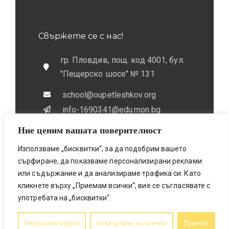
Свържете се с нас!
гр. Пловдив, пощ. код 4001, бул.
"Пещерско шосе" № 131
school@oupetleshkov.org
info-1690341@edu.mon.bg
Ние ценим вашата поверителност
032 / 643 673
0884 / 787772
Използваме „бисквитки“, за да подобрим вашето
сърфиране, да показваме персонализирани реклами
или съдържание и да анализираме трафика си. Като
кликнете върху „Приемам всички“, вие се съгласявате с
употребата на „бисквитки“.
Bionicfox LTD- Designed & Made
© 2025 All Rights Reserved
Персонализиране
Отхвърляне на всички
Приеми