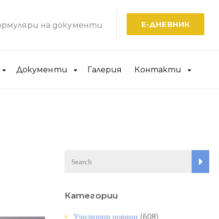
Е-ДНЕВНИК
рмуляри на документи
Документи
Галерия
Контакти
Категории
(608)
Училищни новини