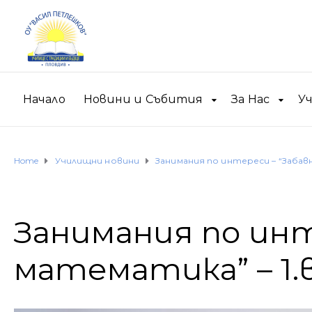
Начало
Новини и Събития
За Нас
У
Home
Училищни новини
Занимания по интереси – “Забавн
Занимания по инт
математика” – 1.в