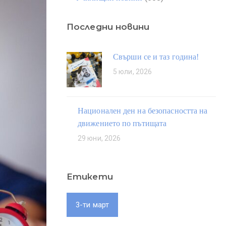
Последни новини
Свърши се и таз година!
5 юли, 2026
Национален ден на безопасността на
движението по пътищата
29 юни, 2026
Етикети
3-ти март