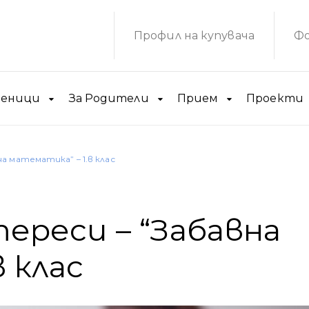
Профил на купувача
Фо
ченици
За Родители
Прием
Проекти
а математика” – 1.в клас
ереси – “Забавна
 клас