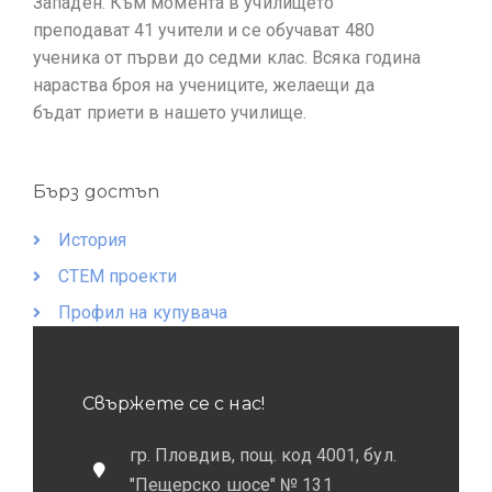
Западен. Към момента в училището
преподават 41 учители и се обучават 480
ученика от първи до седми клас. Всяка година
нараства броя на учениците, желаещи да
бъдат приети в нашето училище.
Бърз достъп
История
СТЕМ проекти
Профил на купувача
Свържете се с нас!
гр. Пловдив, пощ. код 4001, бул.
"Пещерско шосе" № 131