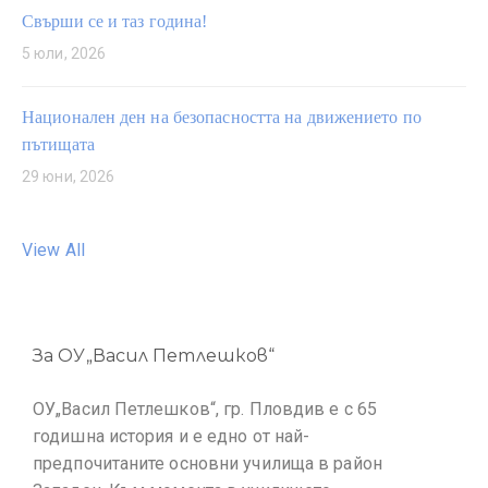
Свърши се и таз година!
5 юли, 2026
Национален ден на безопасността на движението по
пътищата
29 юни, 2026
View All
За ОУ„Васил Петлешков“
ОУ„Васил Петлешков“, гр. Пловдив е с 65
годишна история и е едно от най-
предпочитаните основни училища в район