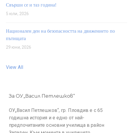
Свърши се и таз година!
5 юли, 2026
Национален ден на безопасността на движението по
пътищата
29 юни, 2026
View All
За ОУ„Васил Петлешков“
ОУ„Васил Петлешков“, гр. Пловдив е с 65
годишна история и е едно от най-
предпочитаните основни училища в район
Западен. Към момента в училището