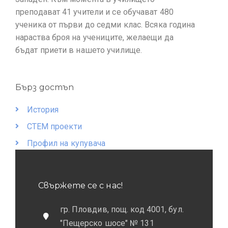
преподават 41 учители и се обучават 480
ученика от първи до седми клас. Всяка година
нараства броя на учениците, желаещи да
бъдат приети в нашето училище.
Бърз достъп
История
СТЕМ проекти
Профил на купувача
Свържете се с нас!
гр. Пловдив, пощ. код 4001, бул.
"Пещерско шосе" № 131