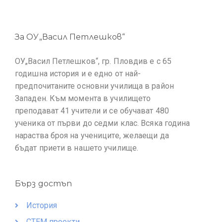
За ОУ„Васил Петлешков“
ОУ„Васил Петлешков“, гр. Пловдив е с 65
годишна история и е едно от най-
предпочитаните основни училища в район
Западен. Към момента в училището
преподават 41 учители и се обучават 480
ученика от първи до седми клас. Всяка година
нараства броя на учениците, желаещи да
бъдат приети в нашето училище.
Бърз достъп
История
СТЕМ проекти