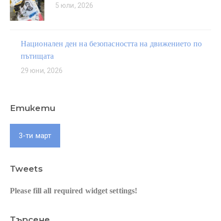
5 юли, 2026
Национален ден на безопасността на движението по
пътищата
29 юни, 2026
Етикети
3-ти март
Tweets
Please fill all required widget settings!
Търсене