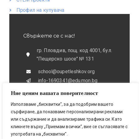
Профил на купувача
Свържете се с нас!
гр. Пловдив, пощ. код 4001, бул.
"Пещерско шосе" № 131
school@oupetleshkov.org
info-1690341@edu.mon.bg
Ние ценим вашата поверителност
032 / 643 673
0884 / 787772
Използваме „бисквитки“, за да подобрим вашето
сърфиране, да показваме персонализирани реклами
или съдържание и да анализираме трафика си. Като
кликнете върху „Приемам всички“, вие се съгласявате с
употребата на „бисквитки“.
Bionicfox LTD- Designed & Made