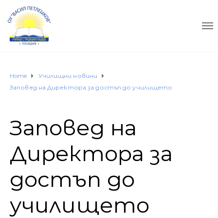
Home
Училищни новини
Заповед на Директора за достъп до училището
Заповед на
Директора за
достъп до
училището