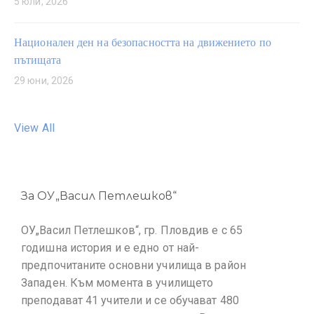
5 юли, 2026
Национален ден на безопасността на движението по
пътищата
29 юни, 2026
View All
За ОУ„Васил Петлешков“
ОУ„Васил Петлешков“, гр. Пловдив е с 65
годишна история и е едно от най-
предпочитаните основни училища в район
Западен. Към момента в училището
преподават 41 учители и се обучават 480