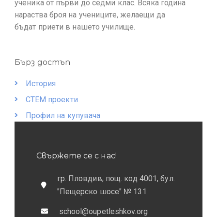
ученика от първи до седми клас. Всяка година
нараства броя на учениците, желаещи да
бъдат приети в нашето училище.
Бърз достъп
История
СТЕМ проекти
Профил на купувача
Свържете се с нас!
гр. Пловдив, пощ. код 4001, бул.
"Пещерско шосе" № 131
school@oupetleshkov.org