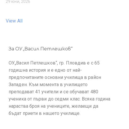
29 юни, 2026
View All
За ОУ„Васил Петлешков“
ОУ„Васил Петлешков“, гр. Пловдив е с 65
годишна история и е едно от най-
предпочитаните основни училища в район
Западен. Към момента в училището
преподават 41 учители и се обучават 480
ученика от първи до седми клас. Всяка година
нараства броя на учениците, желаещи да
бъдат приети в нашето училище.