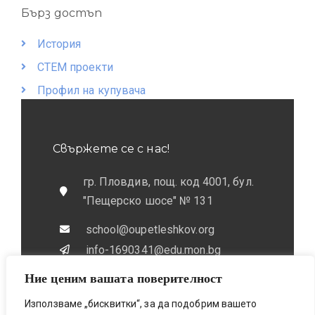
Бърз достъп
История
СТЕМ проекти
Профил на купувача
Свържете се с нас!
гр. Пловдив, пощ. код 4001, бул.
"Пещерско шосе" № 131
school@oupetleshkov.org
info-1690341@edu.mon.bg
Ние ценим вашата поверителност
032 / 643 673
0884 / 787772
Използваме „бисквитки“, за да подобрим вашето