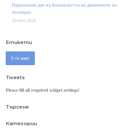
Национален ден на безопасността на движението по
пътищата
29 юни, 2026
Етикети
3-ти март
Tweets
Please fill all required widget settings!
Търсене
Категории