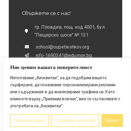
Свържете се с нас!
гр. Пловдив, пощ. код 4001, бул.
"Пещерско шосе" № 131
school@oupetleshkov.org
info-1690341@edu.mon.bg
Ние ценим вашата поверителност
032 / 643 673
0884 / 787772
Използваме „бисквитки“, за да подобрим вашето
сърфиране, да показваме персонализирани реклами
или съдържание и да анализираме трафика си. Като
кликнете върху „Приемам всички“, вие се съгласявате с
употребата на „бисквитки“.
Bionicfox LTD- Designed & Made
© 2025 All Rights Reserved
Персонализиране
Отхвърляне на всички
Приеми