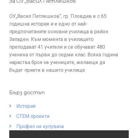
За ОУ„Васил Петлешков“
ОУ„Васил Петлешков“, гр. Пловдив е с 65
годишна история и е едно от най-
предпочитаните основни училища в район
Западен. Към момента в училището
преподават 41 учители и се обучават 480
ученика от първи до седми клас. Всяка година
нараства броя на учениците, желаещи да
бъдат приети в нашето училище.
Бърз достъп
История
СТЕМ проекти
Профил на купувача