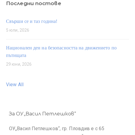
Последни постове
Свърши се и таз година!
5 юли, 2026
Национален ден на безопасността на движението по
пътищата
29 юни, 2026
View All
За ОУ„Васил Петлешков“
ОУ„Васил Петлешков“, гр. Пловдив е с 65