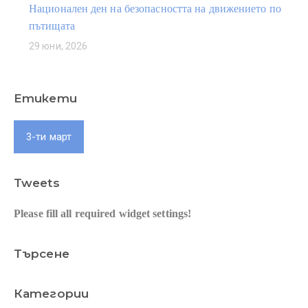
Национален ден на безопасността на движението по
пътищата
29 юни, 2026
Етикети
3-ти март
Tweets
Please fill all required widget settings!
Търсене
Категории