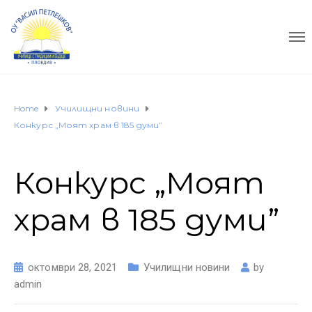
Home
Училищни новини
Конкурс „Моят храм в 185 думи”
Конкурс „Моят
храм в 185 думи”
октомври 28, 2021
Училищни новини
by
admin