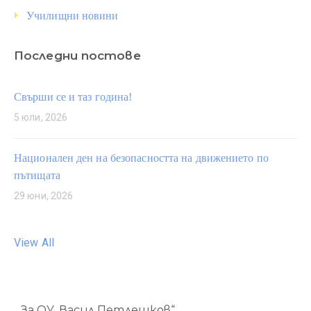
Училищни новини
Последни постове
Свърши се и таз година!
5 юли, 2026
Национален ден на безопасността на движението по
пътищата
29 юни, 2026
View All
За ОУ„Васил Петлешков“