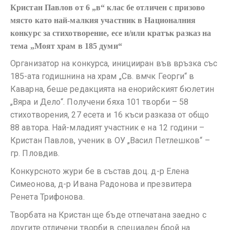
Кристан Павлов от 6 „в“ клас бе отличен с призово
място като най-малкия участник в Националния
конкурс за стихотворение, есе и/или кратък разказ на
тема „Моят храм в 185 думи“
Организатор на конкурса, иницииран във връзка със
185-ата годишнина на храм „Св. вмчк Георги“ в
Каварна, беше редакцията на енорийският бюлетин
„Вяра и Дело“. Получени бяха 101 творби – 58
стихотворения, 27 есета и 16 къси разказа от общо
88 автора. Най-младият участник е на 12 години –
Кристан Павлов, ученик в ОУ „Васил Петлешков“ –
гр. Пловдив.
Конкурсното жури бе в състав доц. д-р Елена
Симеонова, д-р Ивана Радонова и презвитера
Ренета Трифонова.
Творбата на Кристан ще бъде отпечатана заедно с
другите отличени творби в специален брой на