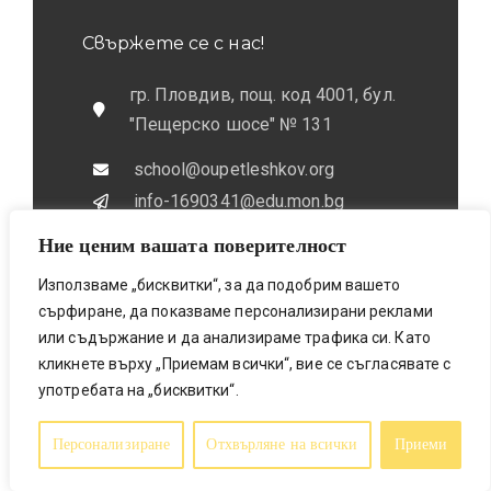
Свържете се с нас!
гр. Пловдив, пощ. код 4001, бул.
"Пещерско шосе" № 131
school@oupetleshkov.org
info-1690341@edu.mon.bg
Ние ценим вашата поверителност
032 / 643 673
0884 / 787772
Използваме „бисквитки“, за да подобрим вашето
сърфиране, да показваме персонализирани реклами
или съдържание и да анализираме трафика си. Като
кликнете върху „Приемам всички“, вие се съгласявате с
употребата на „бисквитки“.
Bionicfox LTD- Designed & Made
© 2025 All Rights Reserved
Персонализиране
Отхвърляне на всички
Приеми