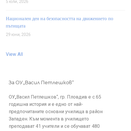
5 юли, 2026
Национален ден на безопасността на движението по
пътищата
29 юни, 2026
View All
За ОУ„Васил Петлешков“
ОУ„Васил Петлешков“, гр. Пловдив е с 65
годишна история и е едно от най-
предпочитаните основни училища в район
Западен. Към момента в училището
преподават 41 учители и се обучават 480