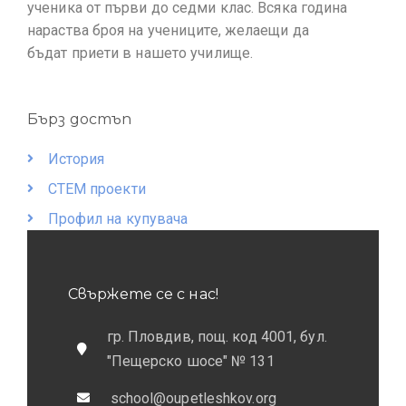
ученика от първи до седми клас. Всяка година
нараства броя на учениците, желаещи да
бъдат приети в нашето училище.
Бърз достъп
История
СТЕМ проекти
Профил на купувача
Свържете се с нас!
гр. Пловдив, пощ. код 4001, бул.
"Пещерско шосе" № 131
school@oupetleshkov.org