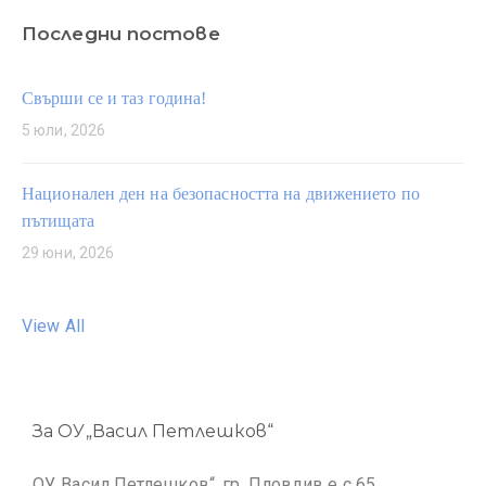
Последни постове
Свърши се и таз година!
5 юли, 2026
Национален ден на безопасността на движението по
пътищата
29 юни, 2026
View All
За ОУ„Васил Петлешков“
ОУ„Васил Петлешков“, гр. Пловдив е с 65