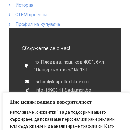
История
СТЕМ проекти
Профил на купувача
Свържете се с нас!
гр. Пловдив, пощ. код 4001, бул.
"Пещерско шосе" № 131
school@oupetleshkov.org
info-1690341@edu.mon.bg
Ние ценим вашата поверителност
032 / 643 673
0884 / 787772
Използваме „бисквитки“, за да подобрим вашето
сърфиране, да показваме персонализирани реклами
или съдържание и да анализираме трафика си. Като