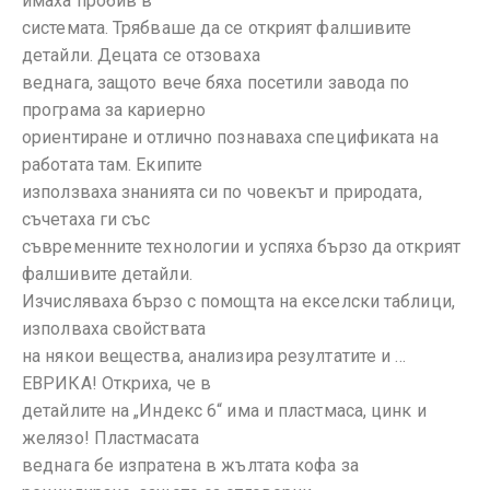
имаха пробив в
системата. Трябваше да се открият фалшивите
детайли. Децата се отзоваха
веднага, защото вече бяха посетили завода по
програма за кариерно
ориентиране и отлично познаваха спецификата на
работата там. Екипите
използваха знанията си по човекът и природата,
съчетаха ги със
съвременните технологии и успяха бързо да открият
фалшивите детайли.
Изчисляваха бързо с помощта на екселски таблици,
изполваха свойствата
на някои вещества, анализира резултатите и …
ЕВРИКА! Откриха, че в
детайлите на „Индекс 6“ има и пластмаса, цинк и
желязо! Пластмасата
веднага бе изпратена в жълтата кофа за