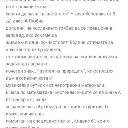
но и послание към
хората да пазят планетата си“ – каза Вероника от 3
„в“ клас. А Любчо
допълни, че посланието трябва да се превърне в
заповед, ако искаме да
живеем в един по-чист свят. Водени от темата за
опазването на природата,
третокласниците се разделиха на екипи и получиха
задачи да направят
почетен знак „Пазител на природата“, илюстрация
към екопесничката и
музикални бутилки от непотребни материали.
В часа по математика шестокласниците се върнаха в
III век пр.н.е., за да
се запознаят с Архимед и неговите открития. Те
имаха мисията да
помогнат на специалистите от „Индекс 6“, които