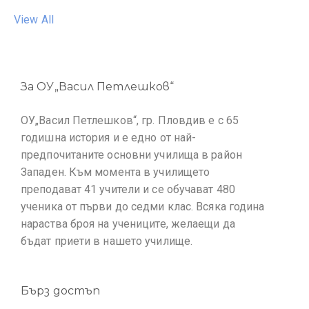
View All
За ОУ„Васил Петлешков“
ОУ„Васил Петлешков“, гр. Пловдив е с 65
годишна история и е едно от най-
предпочитаните основни училища в район
Западен. Към момента в училището
преподават 41 учители и се обучават 480
ученика от първи до седми клас. Всяка година
нараства броя на учениците, желаещи да
бъдат приети в нашето училище.
Бърз достъп