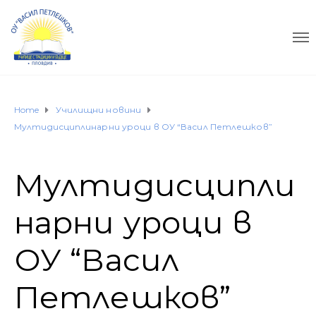
Home
Училищни новини
Мултидисциплинарни уроци в ОУ “Васил Петлешков”
Мултидисципли
нарни уроци в
ОУ “Васил
Петлешков”