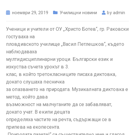
ноември 29, 2019
Училищни новини
by
admin
Ученици и учители от ОУ „Христо Ботев“, гр. Раковски
гостуваха на
пловдивското училище „Васил Петлешков“, където
наблюдаваха
мултидисциплинарни уроци. Български език и
изкуства съчета урокът в 3.
клас, в който третокласниците писаха диктовка,
докато слушаха песничка
за опазването на природата. Музикалната диктовка е
метод, който дава
възможност на малчуганите да се забавляват,
докато учат. В екипи децата
определяха частите на речта, съдържащи се в
припева на екопесента.
„Природата пазете!“ са съществително име и глагол,