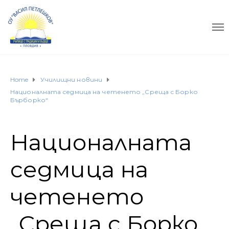
Home
Училищни новини
Националната седмица на четенето „Среща с Борко
Бърборко“
Националната
седмица на
четенето
„Среща с Борко