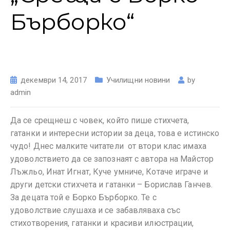
Бърборко“
декември 14, 2017
Училищни новини
by
admin
Да се срещнеш с човек, който пише стихчета,
гатанки и интересни истории за деца, това е истинско
чудо! Днес малките читатели от втори клас имаха
удоволствието да се запознаят с автора на Майстор
Лъжльо, Инат Игнат, Куче умниче, Котаче играче и
други детски стихчета и гатанки – Борислав Ганчев.
За децата той е Борко Бърборко. Те с
удоволствие слушаха и се забавляваха със
стихотворения, гатанки и красиви илюстрации,