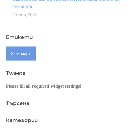
пътищата
29 юни, 2026
Етикети
3-ти март
Tweets
Please fill all required widget settings!
Търсене
Категории