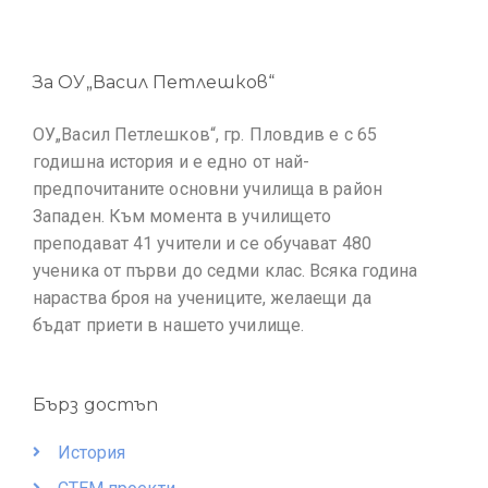
За ОУ„Васил Петлешков“
ОУ„Васил Петлешков“, гр. Пловдив е с 65
годишна история и е едно от най-
предпочитаните основни училища в район
Западен. Към момента в училището
преподават 41 учители и се обучават 480
ученика от първи до седми клас. Всяка година
нараства броя на учениците, желаещи да
бъдат приети в нашето училище.
Бърз достъп
История