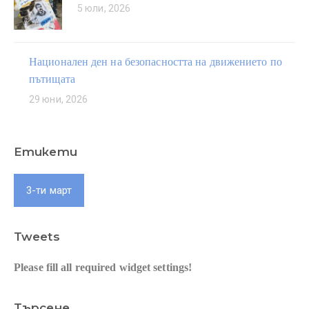
5 юли, 2026
Национален ден на безопасността на движението по
пътищата
29 юни, 2026
Етикети
3-ти март
Tweets
Please fill all required widget settings!
Търсене