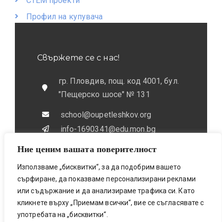
СТЕМ проекти
Профил на купувача
Свържете се с нас!
гр. Пловдив, пощ. код 4001, бул.
"Пещерско шосе" № 131
school@oupetleshkov.org
info-1690341@edu.mon.bg
Ние ценим вашата поверителност
032 / 643 673
0884 / 787772
Използваме „бисквитки“, за да подобрим вашето
сърфиране, да показваме персонализирани реклами
или съдържание и да анализираме трафика си. Като
кликнете върху „Приемам всички“, вие се съгласявате с
употребата на „бисквитки“.
Bionicfox LTD- Designed & Made