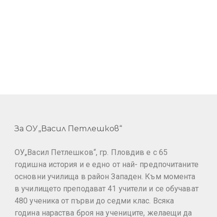
За ОУ„Васил Петлешков“
ОУ„Васил Петлешков“, гр. Пловдив е с 65
годишна история и е едно от най- предпочитаните
основни училища в район Западен. Към момента
в училището преподават 41 учители и се обучават
480 ученика от първи до седми клас. Всяка
година нараства броя на учениците, желаещи да