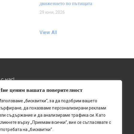
движението по пътищата
29 юни, 2026
View All
с нас!
Ние ценим вашата поверителност
032 / 643 673
ив, пощ. код 4001, бул.
Използваме „бисквитки“, за да подобрим вашето
о шосе" № 131
0884 / 787772
сърфиране, да показваме персонализирани реклами
upetleshkov.org
или съдържание и да анализираме трафика си. Като
0341@edu.mon.bg
кликнете върху „Приемам всички“, вие се съгласявате с
употребата на „бисквитки“.