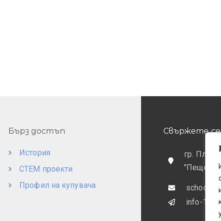
Бърз достъп
Свържете се 
История
гр. Пловд
"Пещерск
СТЕМ проекти
Профил на купувача
school@o
info-169