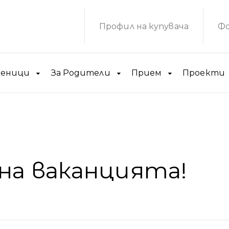
Профил на купувача
Фо
ченици
За Родители
Прием
Проекти
на ваканцията!