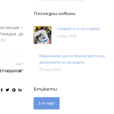
Последни новини
инспекция –
Свърши се и таз година!
 Пловдив до
5 юли, 2026
7 г.
Национален ден на безопасността на
движението по пътищата
NEXT
29 юни, 2026
ПЕТЛЕШКОВ”
Етикети
3-ти март