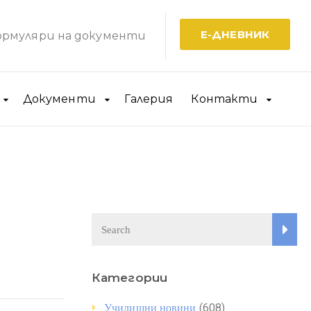
Е-ДНЕВНИК
рмуляри на документи
Документи
Галерия
Контакти
Категории
(608)
Училищни новини