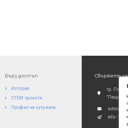
Бърз достъп
Свържете се 
История
гр. Пловд
"Пещерск
СТЕМ проекти
Профил на купувача
school@o
info-169