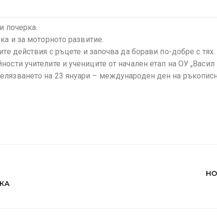
и почерка.
ка и за моторното развитие.
ите действия с ръцете и започва да борави по-добре с тях.
ости учителите и учениците от начален етап на ОУ „Васил
елязването на 23 януари – международен ден на ръкопис
НО
ИКА