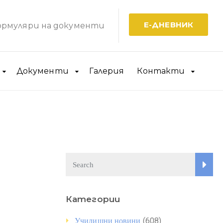
Е-ДНЕВНИК
рмуляри на документи
Документи
Галерия
Контакти
Категории
(608)
Училищни новини