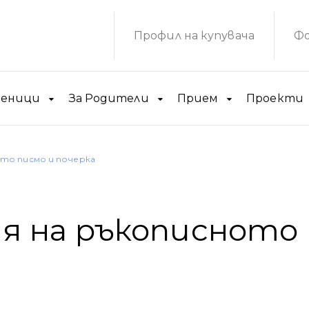
Профил на купувача
Фо
ченици
За Родители
Прием
Проекти
то писмо и почерка
я на ръкописното