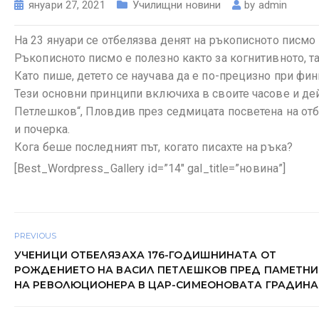
януари 27, 2021
Училищни новини
by
admin
На 23 януари се отбелязва денят на ръкописното писмо 
Ръкописното писмо е полезно както за когнитивното, та
Като пише, детето се научава да е по-прецизно при фин
Тези основни принципи включиха в своите часове и дейн
Петлешков“, Пловдив през седмицата посветена на отб
и почерка.
Кога беше последният път, когато писахте на ръка?
[Best_Wordpress_Gallery id=”14″ gal_title=”новина”]
PREVIOUS
УЧЕНИЦИ ОТБЕЛЯЗАХА 176-ГОДИШНИНАТА ОТ
РОЖДЕНИЕТО НА ВАСИЛ ПЕТЛЕШКОВ ПРЕД ПАМЕТН
НА РЕВОЛЮЦИОНЕРА В ЦАР-СИМЕОНОВАТА ГРАДИНА