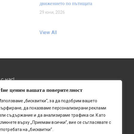
движението по пътищата
29 юни, 2026
View All
с нас!
Ние ценим вашата поверителност
032 / 643 673
ив, пощ. код 4001, бул.
Използваме „бисквитки“, за да подобрим вашето
о шосе" № 131
0884 / 787772
сърфиране, да показваме персонализирани реклами
upetleshkov.org
или съдържание и да анализираме трафика си. Като
0341@edu.mon.bg
кликнете върху „Приемам всички“, вие се съгласявате с
употребата на „бисквитки“.