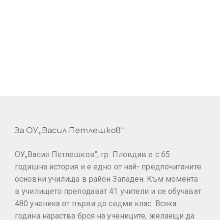
За ОУ„Васил Петлешков“
ОУ„Васил Петлешков“, гр. Пловдив е с 65
годишна история и е едно от най- предпочитаните
основни училища в район Западен. Към момента
в училището преподават 41 учители и се обучават
480 ученика от първи до седми клас. Всяка
година нараства броя на учениците, желаещи да