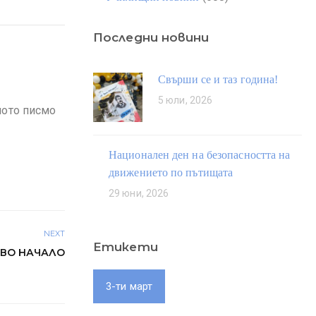
Последни новини
Свърши се и таз година!
5 юли, 2026
ното писмо
Национален ден на безопасността на
движението по пътищата
29 юни, 2026
NEXT
Етикети
ВО НАЧАЛО
3-ти март