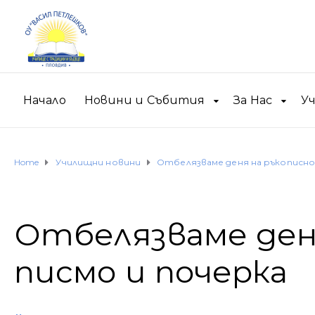
Начало
Новини и Събития
За Нас
У
Home
Училищни новини
Отбелязваме деня на ръкописно
Отбелязваме ден
писмо и почерка