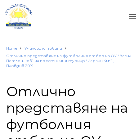
Home
Училищни новини
Отлично представяне на футболния отбор на ОУ “Васил
Петлешков” на престижния турнир “Играчи Къп” ,
Пловдив 2019
Отлично
представяне на
футболния