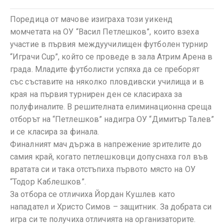
Поредица от мачове изиграха този уикенд
момчетата на ОУ “Васил Петлешков”, които взеха
участие в първия междуучилищен футболен турнир
“Играчи Cup”, който се проведе в зала Атрим Арена в
града. Младите футболисти успяха да се преборят
със съставите на няколко пловдивски училища и в
края на първия турнирен ден се класираха за
полуфиналите. В решителната елиминационна среща
отборът на “Петлешков” надигра ОУ “Димитър Талев”
и се класира за финала.
Финалният мач държа в напрежение зрителите до
самия край, когато петлешковци допуснаха гол във
вратата си и така отстъпиха първото място на ОУ
“Тодор Каблешков”.
За отбора се отличиха Йордан Кушлев като
нападател и Христо Симов – защитник. За добрата си
игра си те получиха отличията на организаторите.