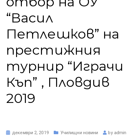
отбор на ОУ
“Васил
Петлешков” на
престижния
турнир “Играчи
Къп” , Пловдив
2019
декември 2, 2019
Училищни новини
by
admin