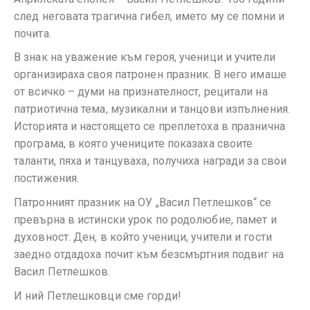
след неговата трагична гибел, името му се помни и
почита.
В знак на уважение към героя, ученици и учители
организираха своя патронен празник. В него имаше
от всичко – думи на признателност, рецитали на
патриотична тема, музикални и танцови изпълнения.
Историята и настоящето се преплетоха в празнична
програма, в която учениците показаха своите
таланти, пяха и танцуваха, получиха награди за свои
постижения.
Патронният празник на ОУ „Васил Петлешков“ се
превърна в истински урок по родолюбие, памет и
духовност. Ден, в който ученици, учители и гости
заедно отдадоха почит към безсмъртния подвиг на
Васил Петлешков.
И ний Петлешковци сме горди!