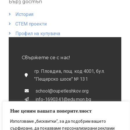
Бърз достъп
История
СТЕМ проекти
Профил на купувача
Свържете се с нас!
гр. Пловдив, пощ. код 4001, бул.
"Пещерско шосе" № 131
school@oupetleshkov.org
info-1690341@edu.mon.bg
Ние ценим вашата поверителност
032 / 643 673
0884 / 787772
Използваме „бисквитки“, за да подобрим вашето
сърфиране, да показваме персонализирани реклами