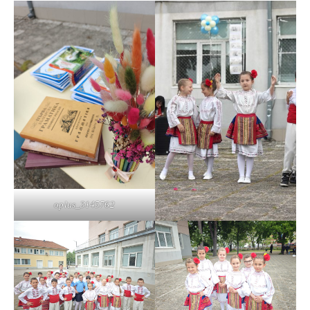
oplus_3145762