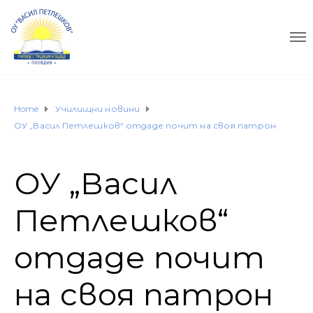
Home
Училищни новини
ОУ „Васил Петлешков“ отдаде почит на своя патрон
ОУ „Васил
Петлешков“
отдаде почит
на своя патрон