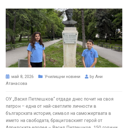
май 8, 2026
Училищни новини
by
Ани
Атанасова
ОУ „Васил Петлешков“ отдаде днес почит на своя
патрон – една от най-светлите личности в
българската история, символ на саможертвата в
името на свободата, брациговският герой от
Априлската епопея – Васил Петлешков. 150 години