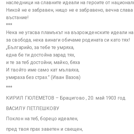
наследници на славните идеали на героите от национал
Никой не е забравен, нищо не е забравено, вечна слава
въстание!
***
Нека не угасва пламъкът на възрожденските идеали на
за свобода, нека винаги обичаме родината си като тях!
„Българийо, за тебе те умряха,
една бе ти достойна зарад тях,
и те за теб достойни, майко, бяха
И твойто име само кат мълвяха,
умираха без страх.” (Иван Вазов)
***
КИРИЛ ГЮЛЕМЕТОВ – Брацигово , 20. май 1903 год.
ВАСИЛУ ПЕТЛЕШКОВУ
Поклон на теб, борецо идеален,
пред твоя прах заветен и свещен,