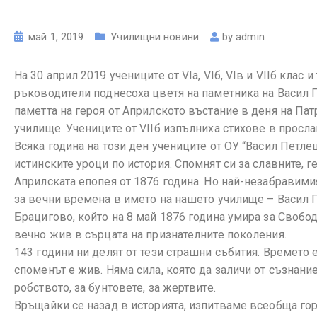
май 1, 2019
Училищни новини
by
admin
На 30 април 2019 учениците от VІа, VІб, VІв и VІІб клас и
ръководители поднесоха цветя на паметника на Васил П
паметта на героя от Априлското въстание в деня на Па
училище. Учениците от VІІб изпълниха стихове в просла
Всяка година на този ден учениците от ОУ “Васил Петле
истинските уроци по история. Спомнят си за славните, 
Априлската епопея от 1876 година. Но най-незабравими
за вечни времена в името на нашето училище – Васил 
Брацигово, който на 8 май 1876 година умира за Свобод
вечно жив в сърцата на признателните поколения.
143 години ни делят от тези страшни събития. Времето 
споменът е жив. Няма сила, която да заличи от съзнание
робството, за бунтовете, за жертвите.
Връщайки се назад в историята, изпитваме всеобща гор