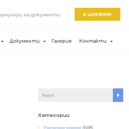
Е-ДНЕВНИК
рмуляри на документи
Документи
Галерия
Контакти
Категории
(608)
Училищни новини