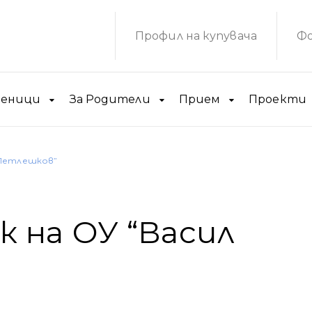
Профил на купувача
Фо
ченици
За Родители
Прием
Проекти
 Петлешков”
 на ОУ “Васил