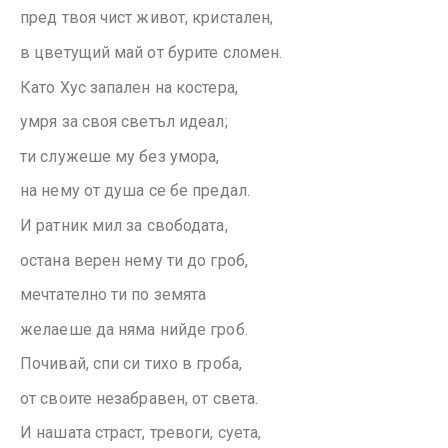
пред твоя чист живот, кристален,
в цветущий май от бурите сломен.
Като Хус запален на костера,
умря за своя светъл идеал;
ти служеше му без умора,
на нему от душа се бе предал.
И ратник мил за свободата,
остана верен нему ти до гроб,
мечтателно ти по земята
желаеше да няма нийде гроб.
Почивай, спи си тихо в гроба,
от своите незабравен, от света.
И нашата страст, тревоги, суета,