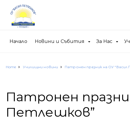
Начало
Новини и Събития
За Нас
У
Home
Училищни новини
Патронен празник на ОУ “Васил
Патронен празник
Петлешков”