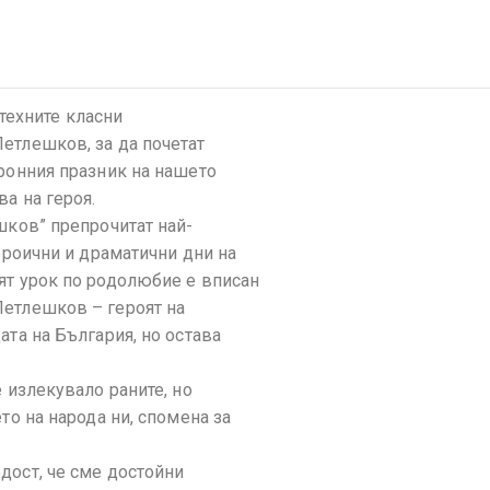
 техните класни
етлешков, за да почетат
тронния празник на нашето
ва на героя.
шков” препрочитат най-
героични и драматични дни на
ят урок по родолюбие е вписан
Петлешков – героят на
ата на България, но остава
е излекувало раните, но
то на народа ни, спомена за
дост, че сме достойни