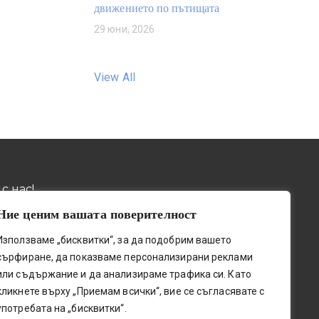
движението по пътищата
29 юни, 2026
View All
с нас!
Ние ценим вашата поверителност
032 / 643 673
ив, пощ. код 4001, бул.
Използваме „бисквитки“, за да подобрим вашето
о шосе" № 131
0884 / 787772
сърфиране, да показваме персонализирани реклами
upetleshkov.org
или съдържание и да анализираме трафика си. Като
0341@edu.mon.bg
кликнете върху „Приемам всички“, вие се съгласявате с
употребата на „бисквитки“.