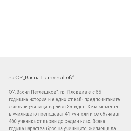
За ОУ„Васил Петлешков“
ОУ„Васил Петлешков“, гр. Пловдив е с 65
годишна история и е едно от най- предпочитаните
основни училища в район Западен. Към момента
в училището преподават 41 учители и се обучават
480 ученика от първи до седми клас. Всяка
година нараства броя на учениците, желаещи да