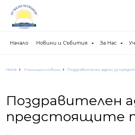
Начало
Новини и Събития
За Нас
У
Home
Училищни новини
Поздравителен адрес за предс
Поздравителен а
предстоящите п