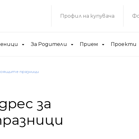
Профил на купувача
Фо
ченици
За Родители
Прием
Проекти
тоящите празници
дрес за
разници