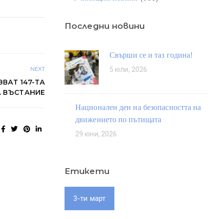
Последни новини
Свърши се и таз година!
5 юли, 2026
NEXT
ВАТ 147-ТА
 ВЪСТАНИЕ
Национален ден на безопасността на
движението по пътищата
29 юни, 2026
Етикети
3-ти март