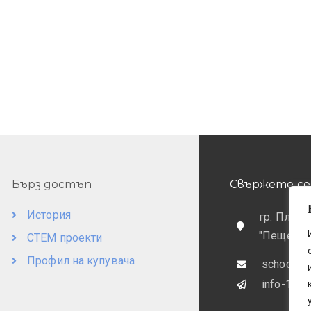
Бърз достъп
Свържете се 
История
гр. Пловд
"Пещерск
СТЕМ проекти
Профил на купувача
school@o
info-169