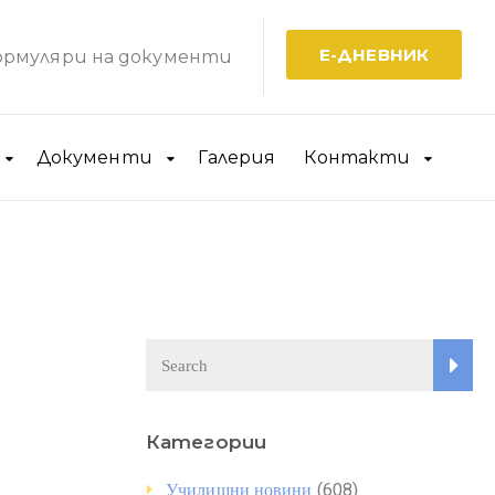
Е-ДНЕВНИК
рмуляри на документи
Документи
Галерия
Контакти
Категории
(608)
Училищни новини