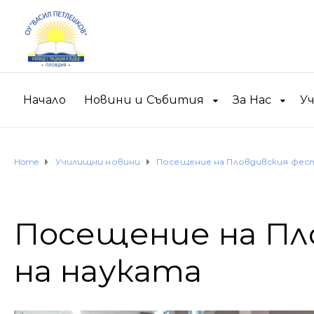
Начало
Новини и Събития
За Нас
У
Home
Училищни новини
Посещение на Пловдивския фест
Посещение на Пл
на науката