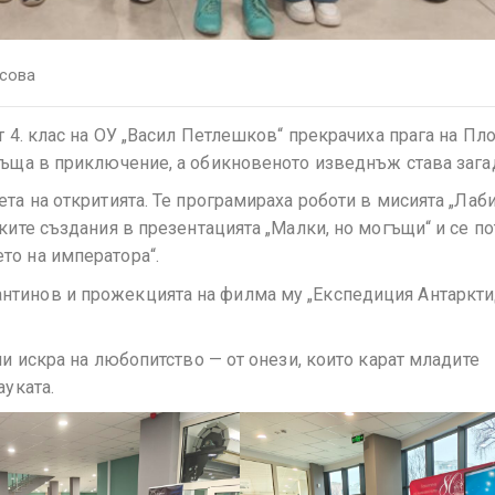
сова
т 4. клас на ОУ „Васил Петлешков“ прекрачиха прага на П
връща в приключение, а обикновеното изведнъж става зага
та на откритията. Те програмираха роботи в мисията „Лаб
ките създания в презентацията „Малки, но могъщи“ и се по
то на императора“.
нтинов и прожекцията на филма му „Експедиция Антарктид
ли искра на любопитство — от онези, които карат младите
ауката.