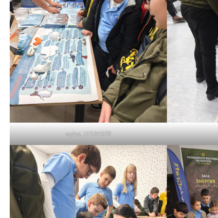
oplus_11534370