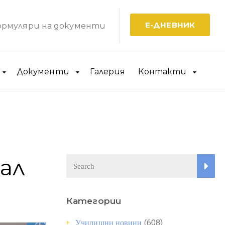
Е-ДНЕВНИК
рмуляри на документи
Документи
Галерия
Контакти
ал
Категории
(608)
Училищни новини