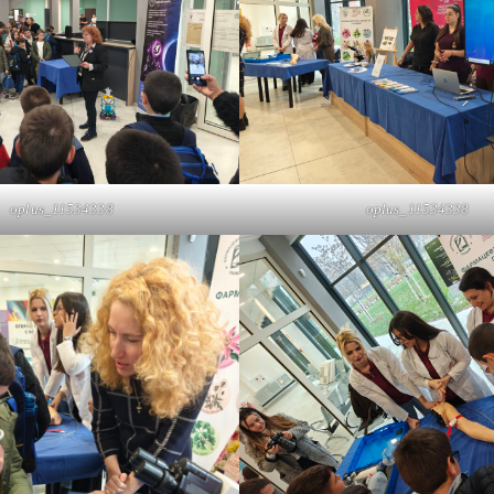
oplus_11534338
oplus_11534338