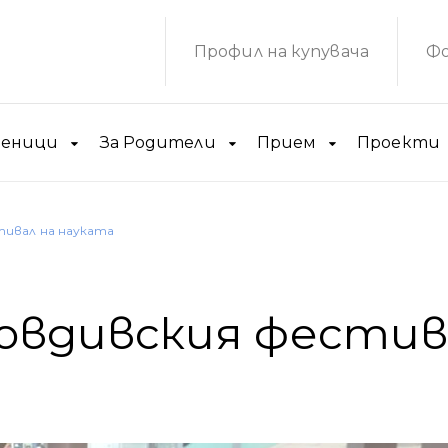
Профил на купувача
Фо
ченици
За Родители
Прием
Проекти
ивал на науката
овдивския фестив