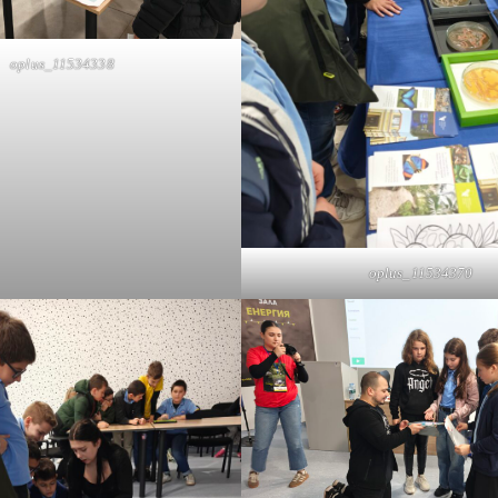
oplus_11534338
oplus_11534370