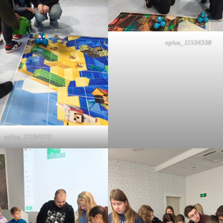
oplus_11534338
oplus_11534370