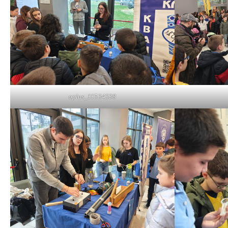
oplus_11534338