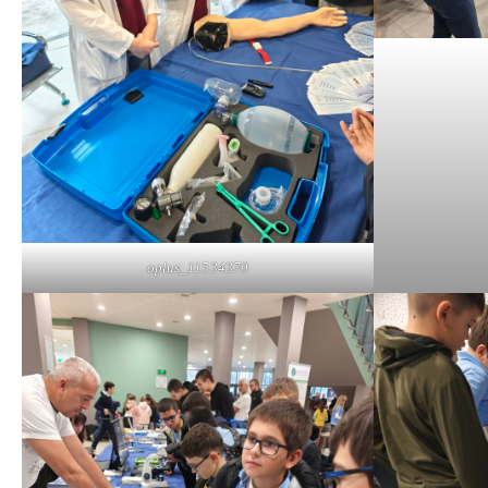
oplus_11534370