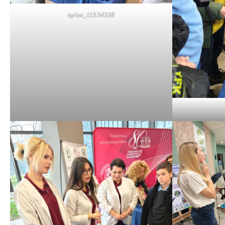
oplus_11534338