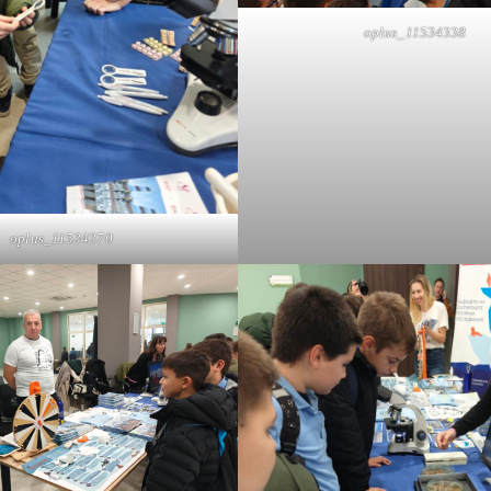
oplus_11534338
oplus_11534370