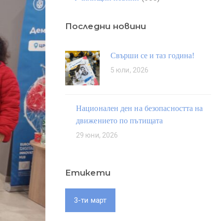
Последни новини
Свърши се и таз година!
5 юли, 2026
Национален ден на безопасността на
движението по пътищата
29 юни, 2026
Етикети
3-ти март