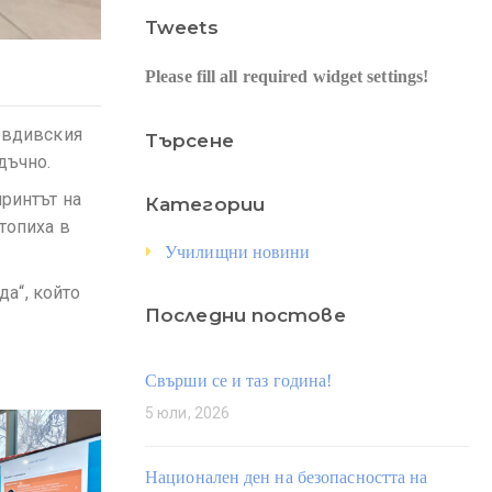
Tweets
Please fill all required widget settings!
ловдивския
Търсене
дъчно.
иринтът на
Категории
топиха в
Училищни новини
а“, който
Последни постове
Свърши се и таз година!
5 юли, 2026
Национален ден на безопасността на