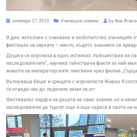
ноември 27, 2025
Училищни новини
by
Ани Атана
В ден, изпълнен с очакване и любопитство, учениците о
фестивал на науката — място, където знанието се пре
Децата се впуснаха в едно истинско пътешествие из све
изследователите“, научиха тайнствени факти за най-мал
живота на императорските пингвини чрез филма „Сърце
Вълнуваща беше и срещата с журналиста Живко Конста
ги отведе чак до ледените земи на юг.
Фестивалът подари на децата не само знания, но и запа
изследователи да търсят още и още чудеса в света на н