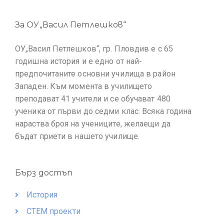
За ОУ„Васил Петлешков“
ОУ„Васил Петлешков“, гр. Пловдив е с 65
годишна история и е едно от най-
предпочитаните основни училища в район
Западен. Към момента в училището
преподават 41 учители и се обучават 480
ученика от първи до седми клас. Всяка година
нараства броя на учениците, желаещи да
бъдат приети в нашето училище.
Бърз достъп
История
СТЕМ проекти