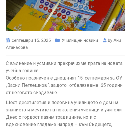
септември 15, 2025
Училищни новини
by
Ани
Атанасова
С вълнение и усмивки прекрачихме прага на новата
учебна година!
Особено празничен е днешният 15. септември за ОУ
„Васил Петлешков“, защото отбелязваме 65 години
от неговото създаване.
Шест десетилетия и половина училището е дом на
знанието и мечтите на поколения ученици и учители.
Днес с гордост пазим традициите, но и с
вдъхновение гледаме напред – към бъдещето,