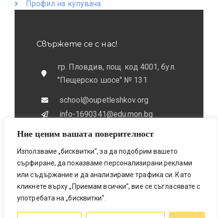
Профил на купувача
Свържете се с нас!
гр. Пловдив, пощ. код 4001, бул.
"Пещерско шосе" № 131
school@oupetleshkov.org
info-1690341@edu.mon.bg
Ние ценим вашата поверителност
032 / 643 673
0884 / 787772
Използваме „бисквитки“, за да подобрим вашето
сърфиране, да показваме персонализирани реклами
или съдържание и да анализираме трафика си. Като
кликнете върху „Приемам всички“, вие се съгласявате с
употребата на „бисквитки“.
Bionicfox LTD- Designed & Made