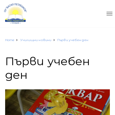
Home
Училищни новини
Първи учебен ден
Първи учебен
ден