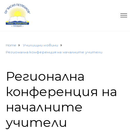
Home
Училищни новини
Регионална конференция на началните учители
Регионална
конференция на
началните
учители