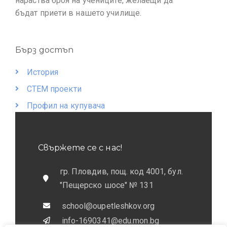
нараства броя на учениците, желаещи да
бъдат приети в нашето училище.
Бърз достъп
История
СТЕМ проекти
Профил на купувача
Свържете се с нас!
гр. Пловдив, пощ. код 4001, бул.
"Пещерско шосе" № 131
school@oupetleshkov.org
info-1690341@edu.mon.bg