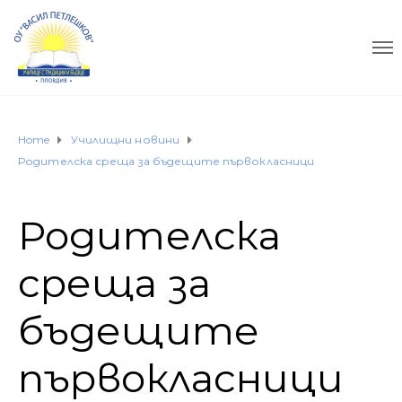
Home
Училищни новини
Родителска среща за бъдещите първокласници
Родителска
среща за
бъдещите
първокласници