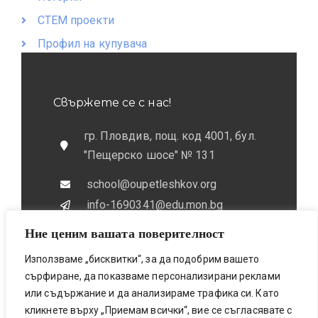
СТЕМ проекти
Профил на купувача
Свържете се с нас!
гр. Пловдив, пощ. код 4001, бул.
"Пещерско шосе" № 131
school@oupetleshkov.org
info-1690341@edu.mon.bg
Ние ценим вашата поверителност
032 / 643 673
0884 / 787772
Използваме „бисквитки“, за да подобрим вашето
сърфиране, да показваме персонализирани реклами
или съдържание и да анализираме трафика си. Като
кликнете върху „Приемам всички“, вие се съгласявате с