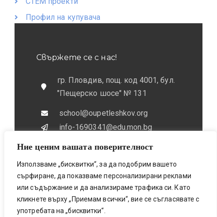
СТЕМ проекти
Профил на купувача
Свържете се с нас!
гр. Пловдив, пощ. код 4001, бул.
"Пещерско шосе" № 131
school@oupetleshkov.org
info-1690341@edu.mon.bg
Ние ценим вашата поверителност
032 / 643 673
0884 / 787772
Използваме „бисквитки“, за да подобрим вашето
сърфиране, да показваме персонализирани реклами
или съдържание и да анализираме трафика си. Като
кликнете върху „Приемам всички“, вие се съгласявате с
употребата на „бисквитки“.
Bionicfox LTD- Designed & Made