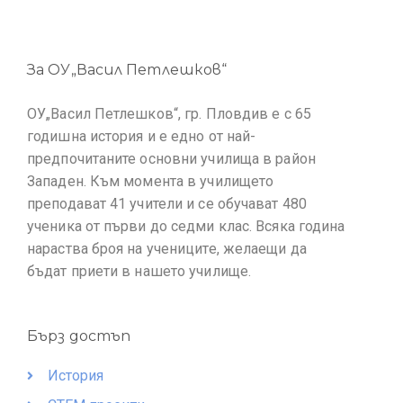
За ОУ„Васил Петлешков“
ОУ„Васил Петлешков“, гр. Пловдив е с 65
годишна история и е едно от най-
предпочитаните основни училища в район
Западен. Към момента в училището
преподават 41 учители и се обучават 480
ученика от първи до седми клас. Всяка година
нараства броя на учениците, желаещи да
бъдат приети в нашето училище.
Бърз достъп
История