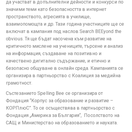
да участват в допълнителни дейности и конкурси по
значими теми като безопасността в интернет
пространството, агресията в училище,
взаимопомощта и др. Тази година участниците ще се
включат в кампания под наслов Search BEEyond the
obvious. Тя ще бъдат насочена към развитие на
критичното мислене на учениците, търсене и анализ
на информация, създаване на позитивно и
качествено дигитално съдържание, и етично и
безопасно общуване в онлайн среда. Кампанията се
организира в партньорство с Коалиция за медийна
грамотност.
Състезанието Spelling Bee се организира от
Фондация “Корпус за образование и развитие –
КОРПлюС”. То се осъществява в партньорство с
Фондация „Америка за България“, Посолството на
САЩ и Министерство на образованието и науката.