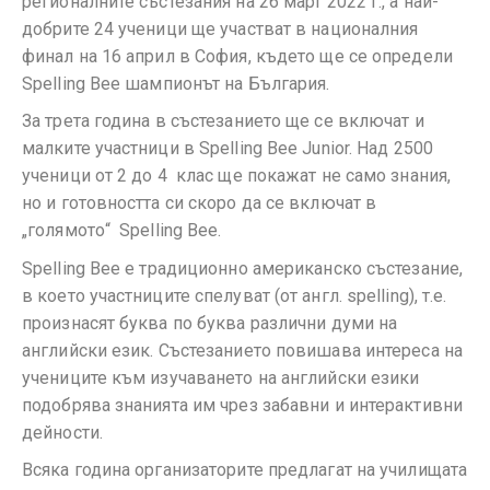
регионалните състезания на 26 март 2022 г., а най-
добрите 24 ученици ще участват в националния
финал на 16 април в София, където ще се определи
Spelling Bee шампионът на България.
За трета година в състезанието ще се включат и
малките участници в Spelling Bee Junior. Над 2500
ученици от 2 до 4 клас ще покажат не само знания,
но и готовността си скоро да се включат в
„голямото“ Spelling Bee.
Spelling Bee е традиционно американско състезание,
в което участниците спелуват (от англ. spelling), т.е.
произнасят буква по буква различни думи на
английски език. Състезанието повишава интереса на
учениците към изучаването на английски езики
подобрява знанията им чрез забавни и интерактивни
дейности.
Всяка година организаторите предлагат на училищата