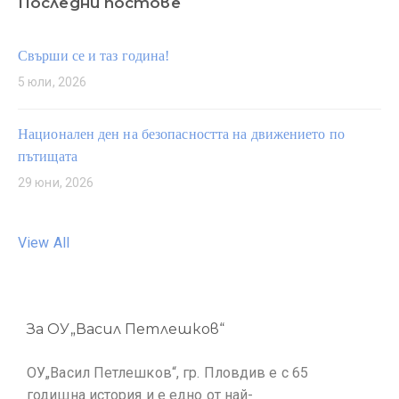
Последни постове
Свърши се и таз година!
5 юли, 2026
Национален ден на безопасността на движението по
пътищата
29 юни, 2026
View All
За ОУ„Васил Петлешков“
ОУ„Васил Петлешков“, гр. Пловдив е с 65
годишна история и е едно от най-