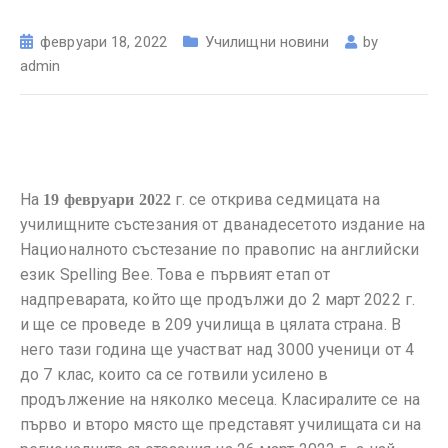
февруари 18, 2022
Училищни новини
by
admin
На
г. се открива седмицата на
19 февруари 202
2
училищните състезания от дванадесетото издание на
Националното състезание по правопис на английски
език Spelling Bee. Това е първият етап от
надпреварата, който ще продължи до 2 март 2022 г.
и ще се проведе в 209 училища в цялата страна. В
него тази година ще участват над 3000 ученици от 4
до 7 клас, които са се готвили усилено в
продължение на няколко месеца. Класиралите се на
първо и второ място ще представят училищата си на