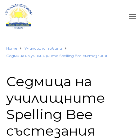
Home
Училищни новини
Седмица на училищните Spelling Bee състезания
Седмица на
училищните
Spelling Bee
състезания