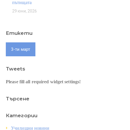
пътищата
29 юни, 2026
Етикети
3-ти март
Tweets
Please fill all required widget settings!
Търсене
Категории
Училищни новини