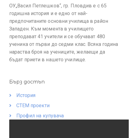
ОУ„Васил Петлешков“, гр. Пловдив е с 65
годишна история и е едно от най-
предпочитаните основни училища в район
Западен. Към момента в училището
преподават 41 учители и се обучават 480
ученика от първи до седми клас. Всяка година
нараства броя на учениците, желаещи да
бъдат приети в нашето училище.
Бърз достъп
История
СТЕМ проекти
Профил на купувача