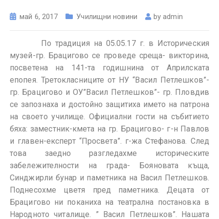
май 6, 2017
Училищни новини
by
admin
По традиция на 05.05.17 г. в Историческия
музей-гр. Брацигово се проведе среща- викторина,
посветена на 141-та годишнина от Априлската
епопея. Третокласниците от НУ “Васил Петлешков”-
гр. Брацигово и ОУ”Васил Петлешков”- гр. Пловдив
се запознаха и достойно защитиха името на патрона
на своето училище. Официални гости на събитието
бяха: заместник-кмета на гр. Брацигово- г-н Павлов
и главен-експерт “Просвета”. г-жа Стефанова. След
това заедно разгледахме историческите
забележителности на града- Бояновата къща,
Синджирли бунар и паметника на Васил Петлешков.
Поднесохме цветя пред паметника. Децата от
Брацигово ни поканиха на театрална постановка в
Народното читалище. ” Васил Петлешков”. Нашата