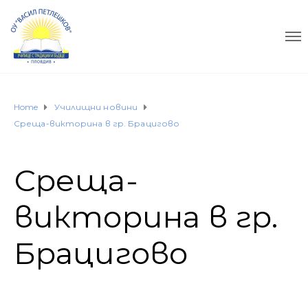
Home
Училищни новини
Среща-викторина в гр. Брацигово
Среща-
викторина в гр.
Брацигово