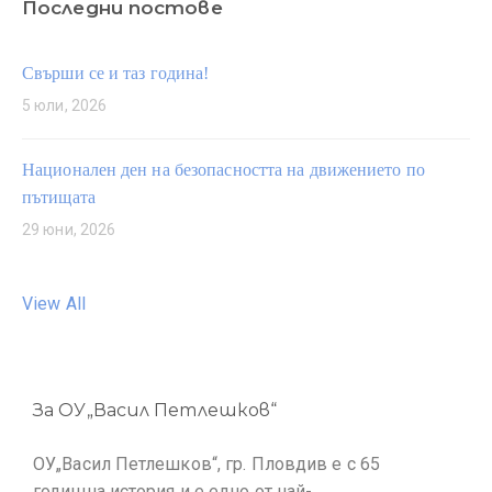
Последни постове
Свърши се и таз година!
5 юли, 2026
Национален ден на безопасността на движението по
пътищата
29 юни, 2026
View All
За ОУ„Васил Петлешков“
ОУ„Васил Петлешков“, гр. Пловдив е с 65
годишна история и е едно от най-