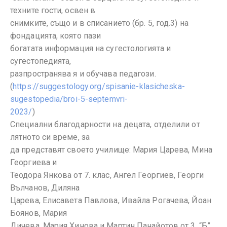
техните гости, освен в
снимките, също и в списанието (бр. 5, год.3) на
фондацията, която пази
богатата информация на сугестологията и
сугестопедията,
разпространява я и обучава педагози.
(
https://suggestology.org/spisanie-klasicheska-
sugestopedia/broi-5-septemvri-
2023/
)
Специални благодарности на децата, отделили от
лятното си време, за
да представят своето училище: Мария Царева, Мина
Георгиева и
Теодора Янкова от 7. клас, Ангел Георгиев, Георги
Вълчанов, Диляна
Царева, Елисавета Павлова, Ивайла Рогачева, Йоан
Боянов, Мария
Дичева, Мария Хинова и Мартин Панайотов от 3. “Б”