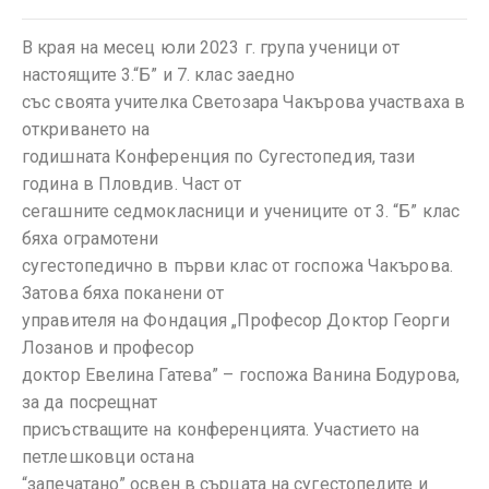
В края на месец юли 2023 г. група ученици от
настоящите 3.“Б” и 7. клас заедно
със своята учителка Светозара Чакърова участваха в
откриването на
годишната Конференция по Сугестопедия, тази
година в Пловдив. Част от
сегашните седмокласници и учениците от 3. “Б” клас
бяха ограмотени
сугестопедично в първи клас от госпожа Чакърова.
Затова бяха поканени от
управителя на Фондация „Професор Доктор Георги
Лозанов и професор
доктор Евелина Гатева” – госпожа Ванина Бодурова,
за да посрещнат
присъстващите на конференцията. Участието на
петлешковци остана
“запечатано” освен в сърцата на сугестопедите и