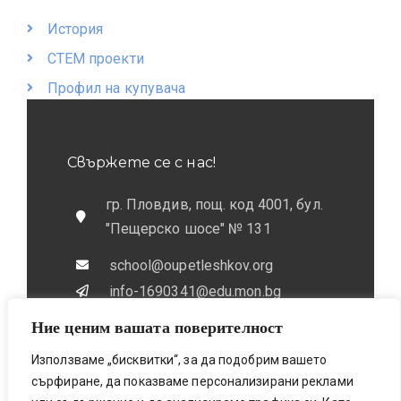
История
СТЕМ проекти
Профил на купувача
Свържете се с нас!
гр. Пловдив, пощ. код 4001, бул.
"Пещерско шосе" № 131
school@oupetleshkov.org
info-1690341@edu.mon.bg
Ние ценим вашата поверителност
032 / 643 673
0884 / 787772
Използваме „бисквитки“, за да подобрим вашето
сърфиране, да показваме персонализирани реклами