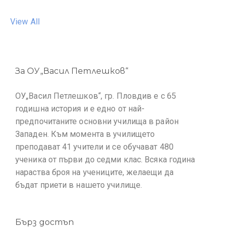
View All
За ОУ„Васил Петлешков“
ОУ„Васил Петлешков“, гр. Пловдив е с 65
годишна история и е едно от най-
предпочитаните основни училища в район
Западен. Към момента в училището
преподават 41 учители и се обучават 480
ученика от първи до седми клас. Всяка година
нараства броя на учениците, желаещи да
бъдат приети в нашето училище.
Бърз достъп