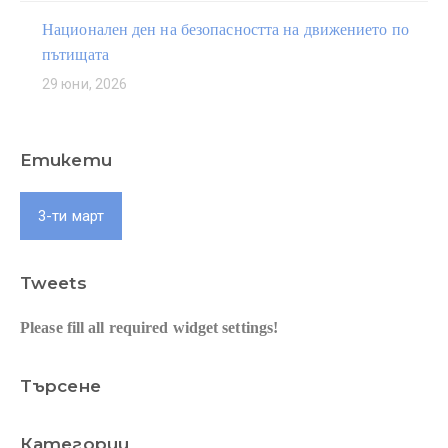
Национален ден на безопасността на движението по
пътищата
29 юни, 2026
Етикети
3-ти март
Tweets
Please fill all required widget settings!
Търсене
Категории