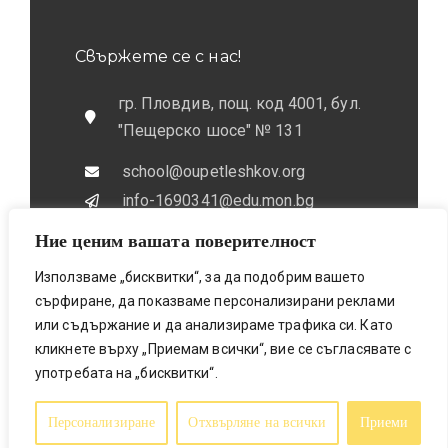
Свържете се с нас!
гр. Пловдив, пощ. код 4001, бул.
"Пещерско шосе" № 131
school@oupetleshkov.org
info-1690341@edu.mon.bg
Ние ценим вашата поверителност
032 / 643 673
0884 / 787772
Използваме „бисквитки“, за да подобрим вашето
сърфиране, да показваме персонализирани реклами
или съдържание и да анализираме трафика си. Като
кликнете върху „Приемам всички“, вие се съгласявате с
употребата на „бисквитки“.
Bionicfox LTD- Designed & Made
© 2025 All Rights Reserved
Персонализиране
Отхвърляне на всички
Приеми