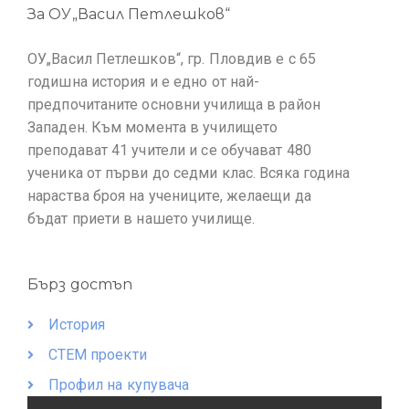
За ОУ„Васил Петлешков“
ОУ„Васил Петлешков“, гр. Пловдив е с 65
годишна история и е едно от най-
предпочитаните основни училища в район
Западен. Към момента в училището
преподават 41 учители и се обучават 480
ученика от първи до седми клас. Всяка година
нараства броя на учениците, желаещи да
бъдат приети в нашето училище.
Бърз достъп
История
СТЕМ проекти
Профил на купувача