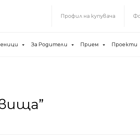
Профил на купувача
Фо
ченици
За Родители
Прием
Проекти
овища”