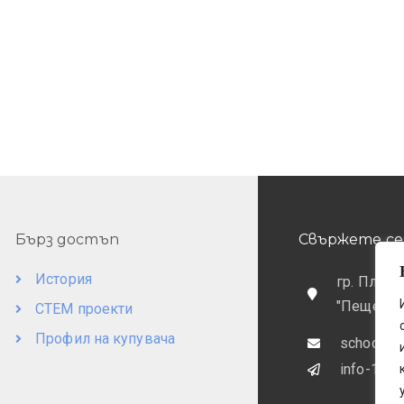
Бърз достъп
Свържете се 
История
гр. Пловд
"Пещерск
СТЕМ проекти
Профил на купувача
school@o
info-169