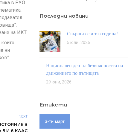
атика в РУО
тематика.
Последни новини
подавател
ровища”.
ване на ИКТ.
Свърши се и таз година!
 който
5 юли, 2026
че ни
ов”.
Национален ден на безопасността на
движението по пътищата
29 юни, 2026
Етикети
NEXT
3-ти март
ЗСТОЯНИЕ В
 5 И 6 КЛАС