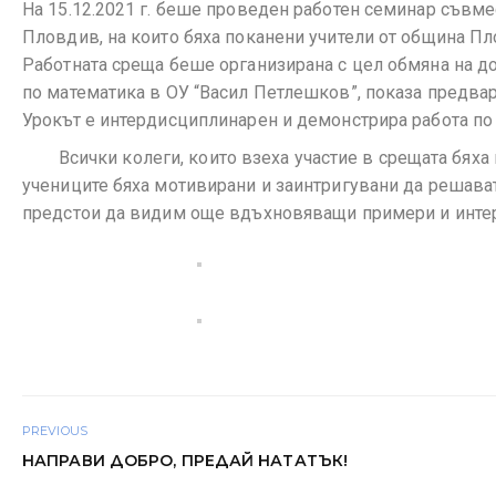
На 15.12.2021 г. беше проведен работен семинар съвме
Пловдив, на които бяха поканени учители от община Пл
Работната среща беше организирана с цел обмяна на д
по математика в ОУ “Васил Петлешков”, показа предвари
Урокът е интердисциплинарен и демонстрира работа по м
Всички колеги, които взеха участие в срещата бяха в
учениците бяха мотивирани и заинтригувани да решават 
предстои да видим още вдъхновяващи примери и интере
PREVIOUS
НАПРАВИ ДОБРО, ПРЕДАЙ НАТАТЪК!