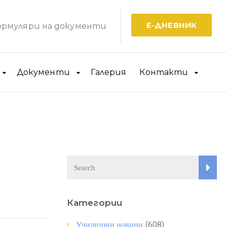
Е-ДНЕВНИК
рмуляри на документи
Документи
Галерия
Контакти
Категории
(608)
Училищни новини