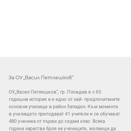
За ОУ„Васил Петлешков“
ОУ„Васил Петлешков“, гр. Пловдив е с 65
годишна история и е едно от най- предпочитаните
основни училища в район Западен. Към момента
в училището преподават 41 учители и се обучават
480 ученика от първи до седми клас. Всяка
година нараства броя на учениците, желаещи да