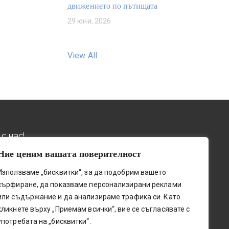
движението по пътищата
29 юни, 2026
View All
с нас!
Ние ценим вашата поверителност
032 / 643 673
ив, пощ. код 4001, бул.
Използваме „бисквитки“, за да подобрим вашето
о шосе" № 131
0884 / 787772
сърфиране, да показваме персонализирани реклами
upetleshkov.org
или съдържание и да анализираме трафика си. Като
0341@edu.mon.bg
кликнете върху „Приемам всички“, вие се съгласявате с
употребата на „бисквитки“.