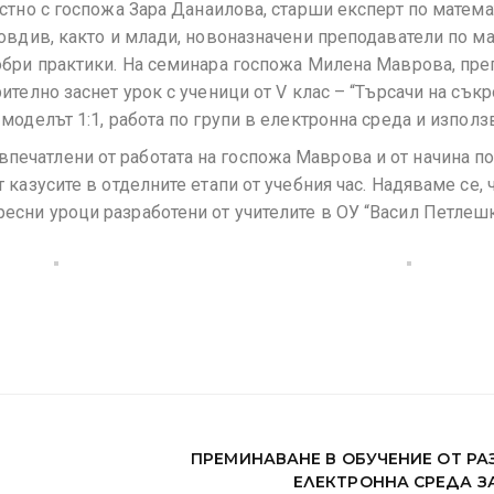
стно с госпожа Зара Данаилова, старши експерт по матем
овдив, както и млади, новоназначени преподаватели по ма
обри практики. На семинара госпожа Милена Маврова, пре
телно заснет урок с ученици от V клас – “Търсачи на сък
оделът 1:1, работа по групи в електронна среда и използ
печатлени от работата на госпожа Маврова и от начина по
казусите в отделните етапи от учебния час. Надяваме се, 
сни уроци разработени от учителите в ОУ “Васил Петлешк
ПРЕМИНАВАНЕ В ОБУЧЕНИЕ ОТ РА
ЕЛЕКТРОННА СРЕДА ЗА