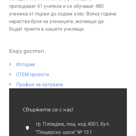
преподават 41 учители и се обучават 480
ученика от първи до седми клас. Всяка година
нараства броя на учениците, желаещи да
бъдат приети в нашето училище.
Бърз достъп
История
СТЕМ проекти
Профил на купувача
Свържете се с нас!
гр. Пловдив, пощ. код 4001, бул.
"Пещерско шосе" № 131