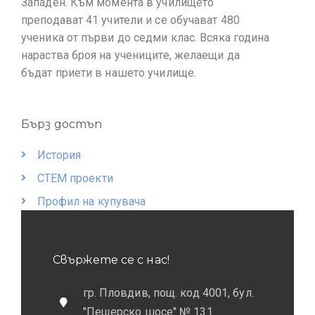
Западен. Към момента в училището
преподават 41 учители и се обучават 480
ученика от първи до седми клас. Всяка година
нараства броя на учениците, желаещи да
бъдат приети в нашето училище.
Бърз достъп
История
СТЕМ проекти
Профил на купувача
Свържете се с нас!
гр. Пловдив, пощ. код 4001, бул.
"Пещерско шосе" № 131