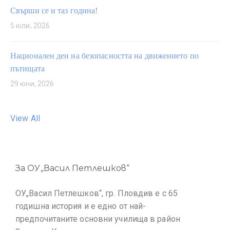
Свърши се и таз година!
5 юли, 2026
Национален ден на безопасността на движението по
пътищата
29 юни, 2026
View All
За ОУ„Васил Петлешков“
ОУ„Васил Петлешков“, гр. Пловдив е с 65
годишна история и е едно от най-
предпочитаните основни училища в район