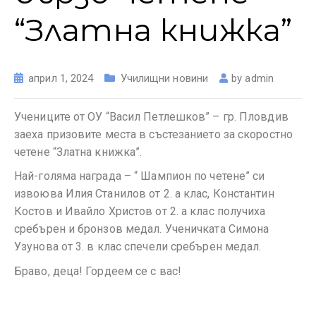
“Златна книжка”
април 1, 2024
Училищни новини
by
admin
Учениците от ОУ “Васил Петлешков” – гр. Пловдив
заеха призовите места в състезанието за скоростно
четене “Златна книжка”.
Най-голяма награда – “ Шампион по четене” си
извоюва Илия Станилов от 2. а клас, Константин
Костов и Ивайло Христов от 2. а клас получиха
сребърен и бронзов медал. Ученичката Симона
Узунова от 3. в клас спечели сребърен медал.
Браво, деца! Гордеем се с вас!