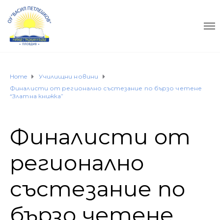
Home
Училищни новини
Финалисти от регионално състезание по бързо четене
“Златна книжка”
Финалисти от
регионално
състезание по
бързо четене