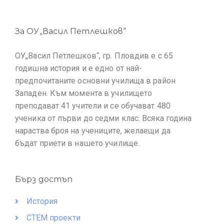
За ОУ„Васил Петлешков“
ОУ„Васил Петлешков“, гр. Пловдив е с 65
годишна история и е едно от най-
предпочитаните основни училища в район
Западен. Към момента в училището
преподават 41 учители и се обучават 480
ученика от първи до седми клас. Всяка година
нараства броя на учениците, желаещи да
бъдат приети в нашето училище.
Бърз достъп
История
СТЕМ проекти