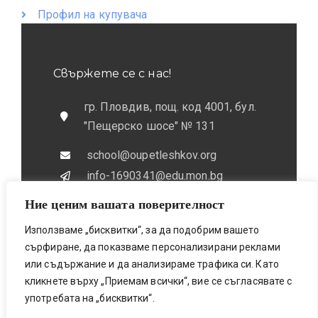
Профил на купувача
Свържете се с нас!
гр. Пловдив, пощ. код 4001, бул.
"Пещерско шосе" № 131
school@oupetleshkov.org
info-1690341@edu.mon.bg
Ние ценим вашата поверителност
032 / 643 673
0884 / 787772
Използваме „бисквитки“, за да подобрим вашето
сърфиране, да показваме персонализирани реклами
или съдържание и да анализираме трафика си. Като
кликнете върху „Приемам всички“, вие се съгласявате с
употребата на „бисквитки“.
Bionicfox LTD- Designed & Made