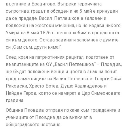
въстание в Брацигово. Въпреки героичната
съпротива, градът е обсаден и на 5 май е принуден
да се предаде. Васил Петлешков е заловен и
подложен на жестоки мъчения, но не издава никого.
Умира на 8 май 1876 г., непоколебим в предаността
си към делото. Остава завинаги запомнен с думите
си „Сам съм, други няма!“.
След края на патриотичния рецитал, подготвен от
възпитаниците на ОУ „Васил Петлешков“ – Пловдив,
ще бъдат положени венци и цветя в знак на почит
пред паметниците на Васил Петлешков, Георги Сава
Раковски, Христо Ботев, Душо Хаджидеков и
Найден Геров, които се намират в Цар Симеоновата
градина.
Община Пловдив отправя покана към гражданите и
учениците от Пловдив да се включат в
общоградското честване.