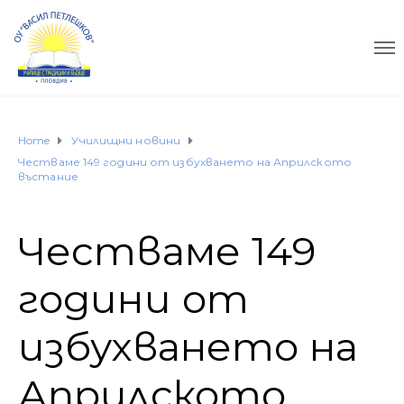
Home
Училищни новини
Честваме 149 години от избухването на Априлското
въстание
Честваме 149
години от
избухването на
Априлското