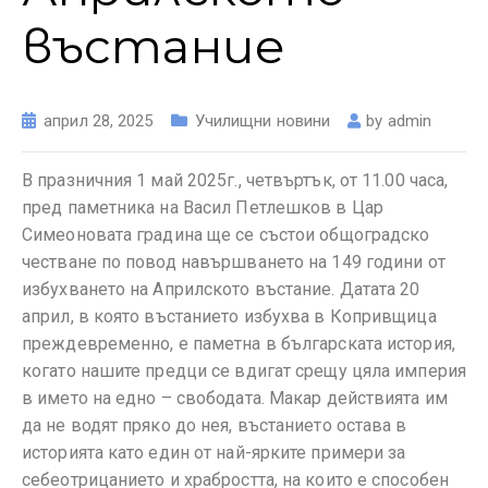
въстание
април 28, 2025
Училищни новини
by
admin
В празничния 1 май 2025г., четвъртък, от 11.00 часа,
пред паметника на Васил Петлешков в Цар
Симеоновата градина ще се състои общоградско
честване по повод навършването на 149 години от
избухването на Априлското въстание. Датата 20
април, в която въстанието избухва в Копривщица
преждевременно, е паметна в българската история,
когато нашите предци се вдигат срещу цяла империя
в името на едно – свободата. Макар действията им
да не водят пряко до нея, въстанието остава в
историята като един от най-ярките примери за
себеотрицанието и храбростта, на които е способен