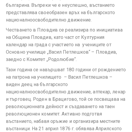
българина. Въпреки че е неуспешно, въстанието
представлява своеобразен връх на българското
националноосвободително движение.
Честването в Пловдив се реализира по инициатива
на Община Пловдив, като част от Културния
календар на града с участието на учениците от
Основно училище „Васил Петлешков“ – Пловдив,
заедно с Комитет „Родолюбие“.
Тази година се навършват 180 години от рождението
на патрона на училището – Васил Петлешков –
виден деец на българското
националноосвободително движение, аптекар, лекар
и търговец. Роден в Брацигово, той се посвещава на
революционната дейност и създаването на таен
революционен комитет. Активно подготвя
въстанието, набавя оръжие и организира местните
въстаници. На 21 април 1876 г. обявява Априлското