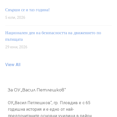
Свърши се и таз година!
5 юли, 2026
Национален ден на безопасността на движението по
пътищата
29 юни, 2026
View All
За ОУ„Васил Петлешков“
ОУ„Васил Петлешков“, гр. Пловдив е с 65
годишна история и е едно от най-
предпочитаните основни училища в район