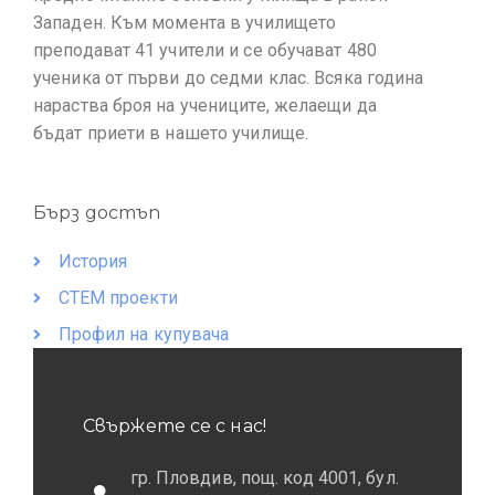
Западен. Към момента в училището
преподават 41 учители и се обучават 480
ученика от първи до седми клас. Всяка година
нараства броя на учениците, желаещи да
бъдат приети в нашето училище.
Бърз достъп
История
СТЕМ проекти
Профил на купувача
Свържете се с нас!
гр. Пловдив, пощ. код 4001, бул.