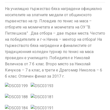
На училищно тържество бяха наградени официално
носителите на златните медали от общинското
първенство на гр. Пловдив по тенис на маса –
отборите на момичетата и момчетата на ОУ “В.
Петлешков” . Два отбора – две първи места. Честито
на победителите и г-н Начев – ментор на отбора! На
тържеството бяха наградени и финалистите от
традиционния коледен турнир по тенис на маса
проведен е училището. Победител е Николай
Величков от 7 б клас. Второ място за Николай
Кичуков – 7 а клас, а трети е Драгомир Николов – 6
б клас. Отличен финал за 2017 г.