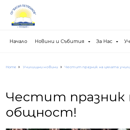
Начало
Новини и Събития
За Нас
У
Home
Училищни новини
Честит празник на цялата учи
Честит празник 
общност!