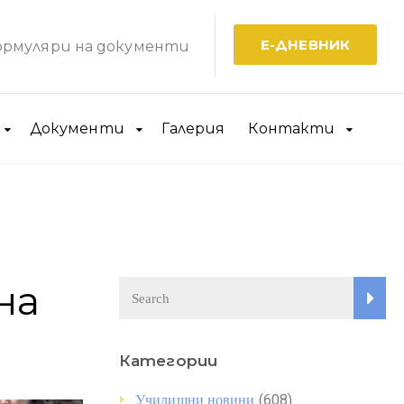
Е-ДНЕВНИК
рмуляри на документи
Документи
Галерия
Контакти
на
Категории
(608)
Училищни новини