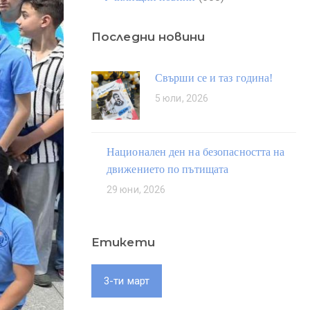
Последни новини
Свърши се и таз година!
5 юли, 2026
Национален ден на безопасността на
движението по пътищата
29 юни, 2026
Етикети
3-ти март