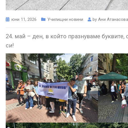
юни 11, 2026
Училищни новини
by
Ани Атанасов
24. май – ден, в който празнуваме буквите,
си!