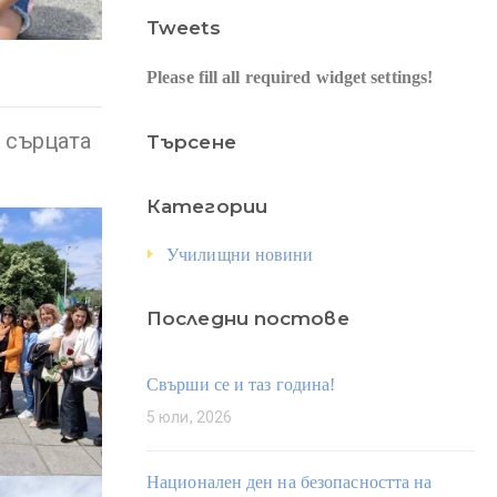
Tweets
Please fill all required widget settings!
в сърцата
Търсене
Категории
Училищни новини
Последни постове
Свърши се и таз година!
5 юли, 2026
Национален ден на безопасността на