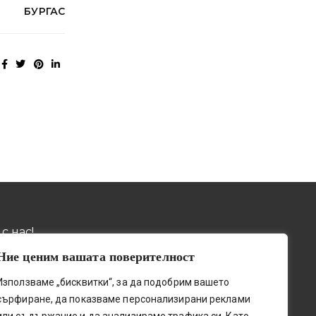
БУРГАС
с нас!
Ние ценим вашата поверителност
032 / 643 673
ив, пощ. код 4001, бул.
Използваме „бисквитки“, за да подобрим вашето
о шосе" № 131
0884 / 787772
сърфиране, да показваме персонализирани реклами
upetleshkov.org