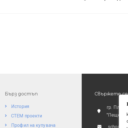
Бърз достъп
Свържете се 
История
гр. Пловд
"Пещерск
СТЕМ проекти
Профил на купувача
school@o