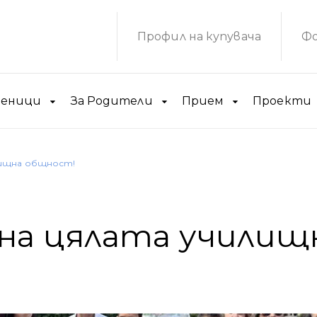
Профил на купувача
Фо
ченици
За Родители
Прием
Проекти
лищна общност!
на цялата училищ