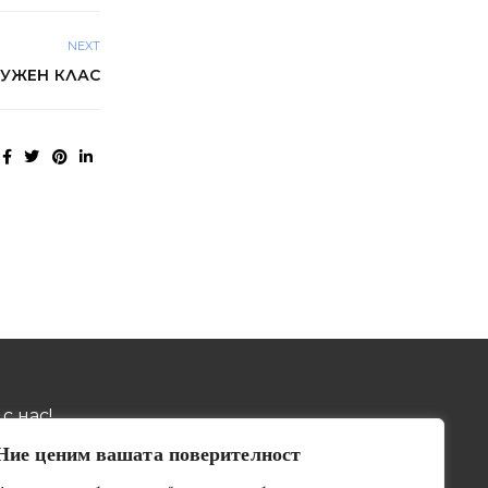
NEXT
УЖЕН КЛАС
с нас!
Ние ценим вашата поверителност
032 / 643 673
ив, пощ. код 4001, бул.