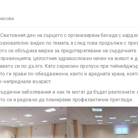
насова
Световния ден на сърцето с организирана беседа с карди
бразователно видео по темата, а след това продължи с пре
щото се обсъдиха мерки за предотвратяване на сърдечните
 превенцията, цялостния здравословен начин на живот и д
авето си по-дълго. Като сериозен пропуск при тийнейджър
о ги прави по-обездвижени, както и вредната храна, коят
о-напреднала възраст.
сърдечни заболявания и как те могат да бъдат разпознати. 
ото си и редовно да планираме профилактични прегледи.