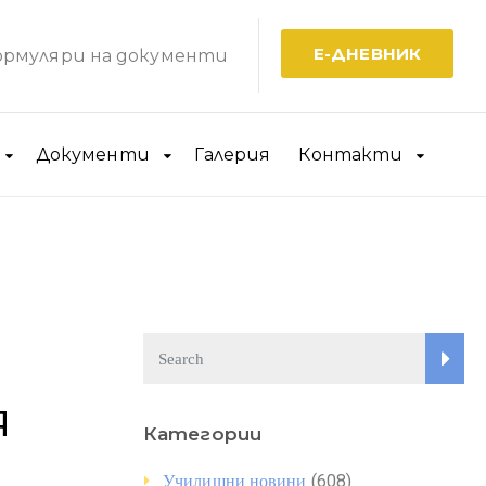
Е-ДНЕВНИК
рмуляри на документи
Документи
Галерия
Контакти
я
Категории
(608)
Училищни новини