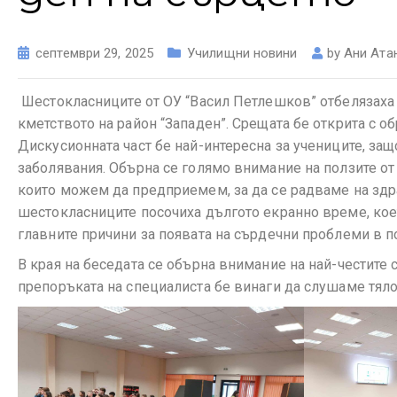
септември 29, 2025
Училищни новини
by
Ани Ата
Шестокласниците от ОУ “Васил Петлешков” отбелязаха 
кметството на район “Западен”. Срещата бе открита с о
Дискусионната част бе най-интересна за учениците, за
заболявания. Обърна се голямо внимание на ползите от
които можем да предприемем, за да се радваме на здр
шестокласниците посочиха дългото екранно време, коет
главните причини за появата на сърдечни проблеми в п
В края на беседата се обърна внимание на най-честите 
препоръката на специалиста бе винаги да слушаме тял