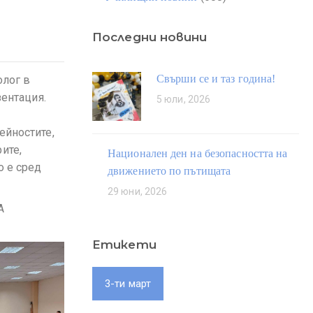
Последни новини
Свърши се и таз година!
олог в
зентация.
5 юли, 2026
ейностите,
ите,
Национален ден на безопасността на
о е сред
движението по пътищата
29 юни, 2026
А
Етикети
3-ти март