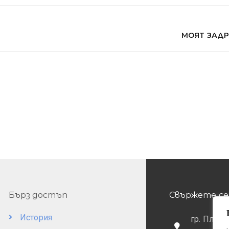
МОЯТ ЗАДР
Бърз достъп
Свържете се 
История
гр. Пловд