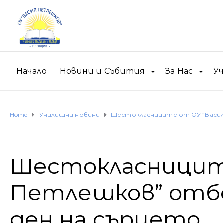
Начало
Новини и Събития
За Нас
У
Home
Училищни новини
Шестокласниците от ОУ “Васил
Шестокласницит
Петлешков” отб
ден на сърцето