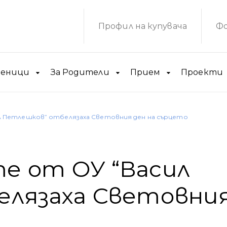
Профил на купувача
Фо
ченици
За Родители
Прием
Проекти
 Петлешков” отбелязаха Световния ден на сърцето
е от ОУ “Васил
елязаха Световни