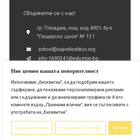
Свържете се с нас!
гр. Пловдив, пощ. код 4001, бул.
"Пещерско шосе" № 131
school@oupetleshkov.org
info-1690341@edu.mon.bg
Ние ценим вашата поверителност
032 / 643 673
0884 / 787772
Използваме „бисквитки“, за да подобрим вашето
сърфиране, да показваме персонализирани реклами
или съдържание и да анализираме трафика си. Като
кликнете върху „Приемам всички“, вие се съгласявате с
употребата на „бисквитки“.
Bionicfox LTD- Designed & Made
© 2025 All Rights Reserved
Персонализиране
Отхвърляне на всички
Приеми