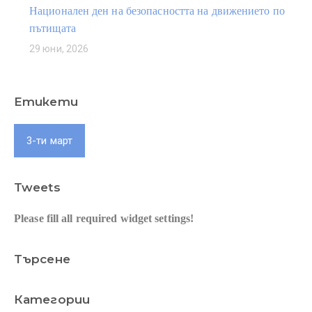
Национален ден на безопасността на движението по
пътищата
29 юни, 2026
Етикети
3-ти март
Tweets
Please fill all required widget settings!
Търсене
Категории