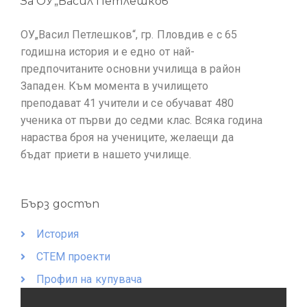
За ОУ„Васил Петлешков“
ОУ„Васил Петлешков“, гр. Пловдив е с 65
годишна история и е едно от най-
предпочитаните основни училища в район
Западен. Към момента в училището
преподават 41 учители и се обучават 480
ученика от първи до седми клас. Всяка година
нараства броя на учениците, желаещи да
бъдат приети в нашето училище.
Бърз достъп
История
СТЕМ проекти
Профил на купувача