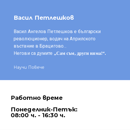
Васил Петлешков
Васил Ангелов Петлешков е български
революционер, водач на Априлското
въстание в Брацигово…
Негови са думите
„Сам съм, други няма!“.
Научи Повече
Работно време
Понеделник-Петък:
08:00 ч. - 16:30 ч.