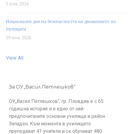
5 юли, 2026
Национален ден на безопасността на движението по
пътищата
29 юни, 2026
View All
За ОУ„Васил Петлешков“
ОУ„Васил Петлешков“, гр. Пловдив е с 65
годишна история и е едно от най-
предпочитаните основни училища в район
Западен. Към момента в училището
преподават 41 учители и се обучават 480