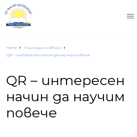
Home
Училищни новини
QR – интересен начин да научим повече
QR – интересен
начин да научим
повече