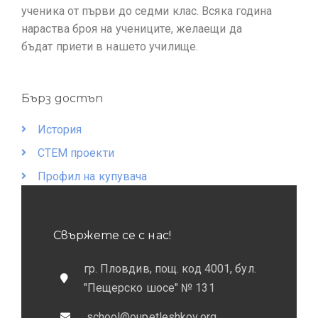
ученика от първи до седми клас. Всяка година
нараства броя на учениците, желаещи да
бъдат приети в нашето училище.
Бърз достъп
История
СТЕМ проекти
Профил на купувача
Свържете се с нас!
гр. Пловдив, пощ. код 4001, бул.
"Пещерско шосе" № 131
school@oupetleshkov.org